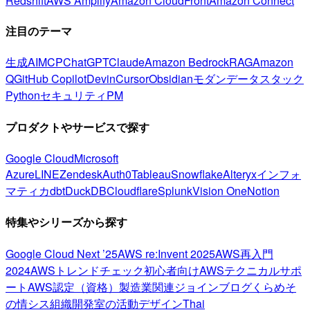
Redshift
AWS Amplify
Amazon CloudFront
Amazon Connect
注目のテーマ
生成AI
MCP
ChatGPT
Claude
Amazon Bedrock
RAG
Amazon
Q
GitHub Copilot
Devin
Cursor
Obsidian
モダンデータスタック
Python
セキュリティ
PM
プロダクトやサービスで探す
Google Cloud
Microsoft
Azure
LINE
Zendesk
Auth0
Tableau
Snowflake
Alteryx
インフォ
マティカ
dbt
DuckDB
Cloudflare
Splunk
Vision One
Notion
特集やシリーズから探す
Google Cloud Next ’25
AWS re:Invent 2025
AWS再入門
2024
AWSトレンドチェック
初心者向け
AWSテクニカルサポ
ート
AWS認定（資格）
製造業関連
ジョインブログ
くらめそ
の情シス
組織開発室の活動
デザイン
Thai