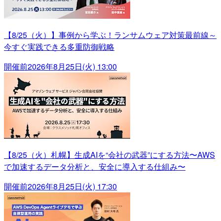
【8/25（火）】事例から学ぶ！ランサムウェア対策最前線～
今すぐ実践できる多重防御戦略
開催前
2026年8月25日(火) 13:00
【8/25（火）札幌】生成AIを“会社の武器”にする方法〜AWS
で加速するデータ分析と、安全に導入する仕組み〜
開催前
2026年8月25日(火) 17:30