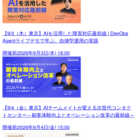
【9/3（木）東京】AIを活用した障害対応最前線 | DevOps
Agentライブデモで学ぶ、自律型運用の実践
開催前
2026年9月3日(木) 16:00
【9/4（金）東京】AIチームメイトが変える次世代コンタク
トセンター～顧客体験向上とオペレーション改革の最前線～
開催前
2026年9月4日(金) 15:00