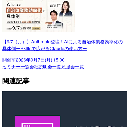
【9/7（月）】Anthropic登壇！AIによる自治体業務効率化の
具体例ーSkillsで広がるClaudeの使い方ー
開催前
2026年9月7日(月) 15:00
セミナー一覧
会社説明会一覧
勉強会一覧
関連記事