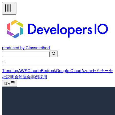
produced by Classmethod
Trending
AWS
Claude
Bedrock
Google Cloud
Azure
セミナー
会
社説明会
勉強会
事例
採用
目次