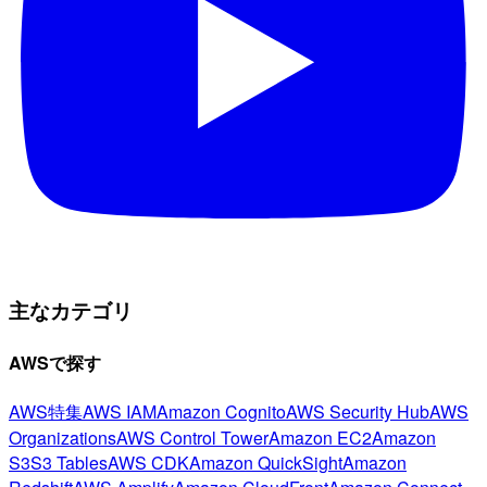
主なカテゴリ
AWSで探す
AWS特集
AWS IAM
Amazon Cognito
AWS Security Hub
AWS
Organizations
AWS Control Tower
Amazon EC2
Amazon
S3
S3 Tables
AWS CDK
Amazon QuickSight
Amazon