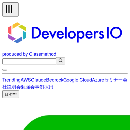
produced by Classmethod
Trending
AWS
Claude
Bedrock
Google Cloud
Azure
セミナー
会
社説明会
勉強会
事例
採用
目次