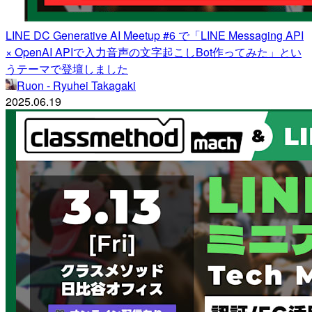
LINE DC Generative AI Meetup #6 で「LINE Messaging API
× OpenAI APIで入力音声の文字起こしBot作ってみた」とい
うテーマで登壇しました
Ruon - Ryuhei Takagaki
2025.06.19