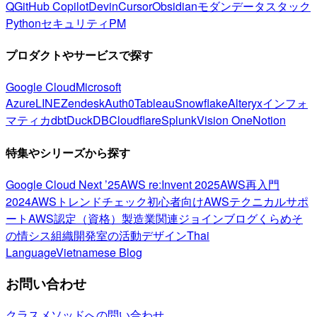
Q
GitHub Copilot
Devin
Cursor
Obsidian
モダンデータスタック
Python
セキュリティ
PM
プロダクトやサービスで探す
Google Cloud
Microsoft
Azure
LINE
Zendesk
Auth0
Tableau
Snowflake
Alteryx
インフォ
マティカ
dbt
DuckDB
Cloudflare
Splunk
Vision One
Notion
特集やシリーズから探す
Google Cloud Next ’25
AWS re:Invent 2025
AWS再入門
2024
AWSトレンドチェック
初心者向け
AWSテクニカルサポ
ート
AWS認定（資格）
製造業関連
ジョインブログ
くらめそ
の情シス
組織開発室の活動
デザイン
Thai
Language
Vietnamese Blog
お問い合わせ
クラスメソッドへの問い合わせ