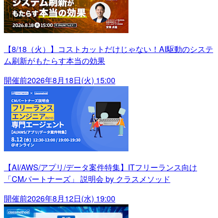
【8/18（火）】コストカットだけじゃない！AI駆動のシステ
ム刷新がもたらす本当の効果
開催前
2026年8月18日(火) 15:00
【AI/AWS/アプリ/データ案件特集】ITフリーランス向け
「CMパートナーズ」 説明会 by クラスメソッド
開催前
2026年8月12日(水) 19:00