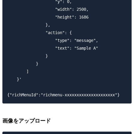
                    "y": 0,

                    "width": 2500,

                    "height": 1686

                },

                "action": {

                    "type": "message",

                    "text": "Sample A"

                }

            }

        ]

    }'

画像をアップロード