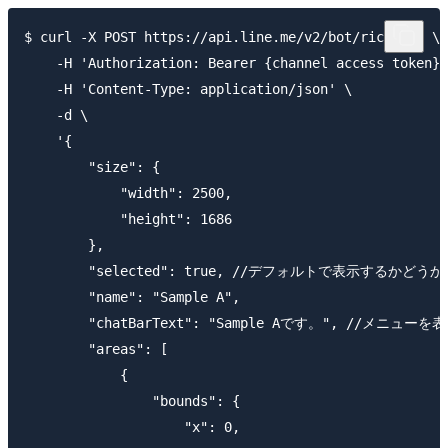
$ curl -X POST https://api.line.me/v2/bot/richmenu \

    -H 'Authorization: Bearer {channel access token}'
    -H 'Content-Type: application/json' \

    -d \

    '{

        "size": {

            "width": 2500,

            "height": 1686

        },

        "selected": true, //デフォルトで表示するかどうか

        "name": "Sample A",

        "chatBarText": "Sample Aです。", //
        "areas": [

            {

                "bounds": {

                    "x": 0,
