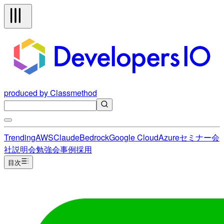
produced by Classmethod
Trending
AWS
Claude
Bedrock
Google Cloud
Azure
セミナー
会
社説明会
勉強会
事例
採用
目次