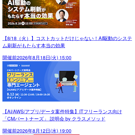
【8/18（火）】コストカットだけじゃない！AI駆動のシステ
ム刷新がもたらす本当の効果
開催前
2026年8月18日(火) 15:00
【AI/AWS/アプリ/データ案件特集】ITフリーランス向け
「CMパートナーズ」 説明会 by クラスメソッド
開催前
2026年8月12日(水) 19:00