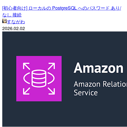
[初心者向け] ローカルの PostgreSQL へのパスワード あり/
なし 接続
すながわ
2026.02.02