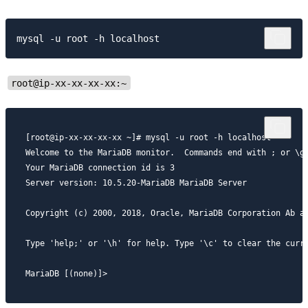
root@ip-xx-xx-xx-xx:~
[root@ip-xx-xx-xx-xx ~]# mysql -u root -h localhost

Welcome to the MariaDB monitor.  Commands end with ; or \g.
Your MariaDB connection id is 3

Server version: 10.5.20-MariaDB MariaDB Server

Copyright (c) 2000, 2018, Oracle, MariaDB Corporation Ab an
Type 'help;' or '\h' for help. Type '\c' to clear the curre
MariaDB [(none)]>