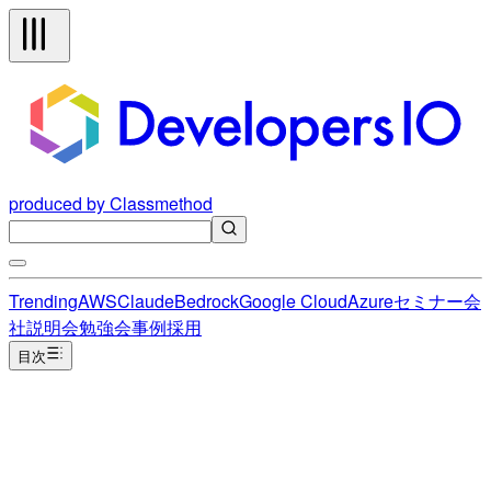
produced by Classmethod
Trending
AWS
Claude
Bedrock
Google Cloud
Azure
セミナー
会
社説明会
勉強会
事例
採用
目次