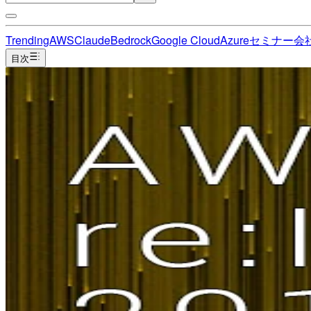
Trending
AWS
Claude
Bedrock
Google Cloud
Azure
セミナー
会
目次