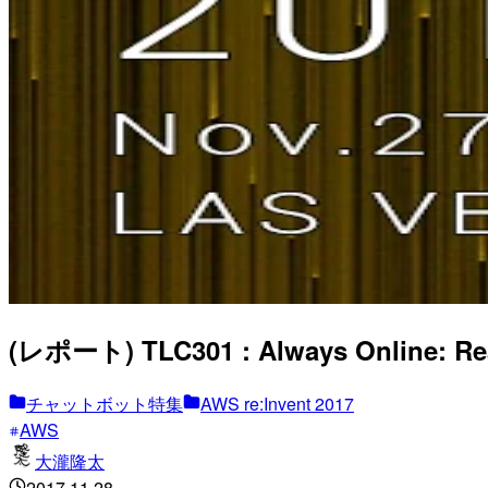
(レポート) TLC301 : Always Online: Re
チャットボット特集
AWS re:Invent 2017
AWS
大瀧隆太
2017.11.28