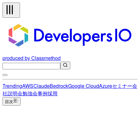
produced by Classmethod
Trending
AWS
Claude
Bedrock
Google Cloud
Azure
セミナー
会
社説明会
勉強会
事例
採用
目次