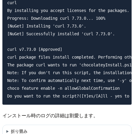
curl

By installing you accept licenses for the packages.

Progress: Downloading curl 7.73.0... 100%

[NuGet] Installing 'curl 7.73.0'.

[NuGet] Successfully installed 'curl 7.73.0'.

curl v7.73.0 [Approved]

curl package files install completed. Performing othe
The package curl wants to run 'chocolateyInstall.ps1'
Note: If you don't run this script, the installation 
Note: To confirm automatically next time, use '-y' or
choco feature enable -n allowGlobalConfirmation

インストール時のログの詳細は割愛します。
折り畳み