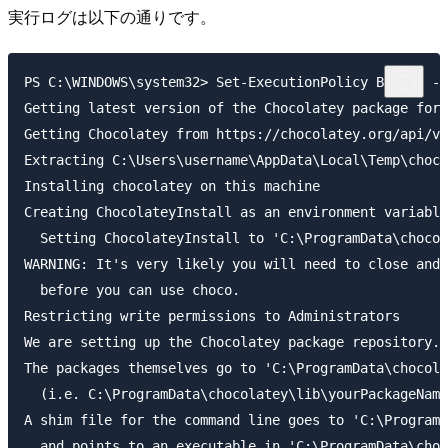
実行ログは以下の通りです。
PS C:\WINDOWS\system32> Set-ExecutionPolicy Bypass -S
Getting latest version of the Chocolatey package for 
Getting Chocolatey from https://chocolatey.org/api/v2
Extracting C:\Users\username\AppData\Local\Temp\choco
Installing chocolatey on this machine

Creating ChocolateyInstall as an environment variable
  Setting ChocolateyInstall to 'C:\ProgramData\chocol
WARNING: It's very likely you will need to close and 
  before you can use choco.

Restricting write permissions to Administrators

We are setting up the Chocolatey package repository.

The packages themselves go to 'C:\ProgramData\chocola
  (i.e. C:\ProgramData\chocolatey\lib\yourPackageName
A shim file for the command line goes to 'C:\ProgramD
  and points to an executable in 'C:\ProgramData\choc