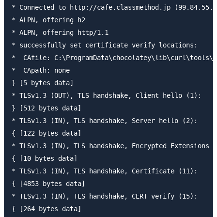
* Connected to http://cafe.classmethod.jp (99.84.55.2
* ALPN, offering h2

* ALPN, offering http/1.1

* successfully set certificate verify locations:

*  CAfile: C:\ProgramData\chocolatey\lib\curl\tools\c
*  CApath: none

} [5 bytes data]

* TLSv1.3 (OUT), TLS handshake, Client hello (1):

} [512 bytes data]

* TLSv1.3 (IN), TLS handshake, Server hello (2):

{ [122 bytes data]

* TLSv1.3 (IN), TLS handshake, Encrypted Extensions (
{ [10 bytes data]

* TLSv1.3 (IN), TLS handshake, Certificate (11):

{ [4853 bytes data]

* TLSv1.3 (IN), TLS handshake, CERT verify (15):

{ [264 bytes data]
