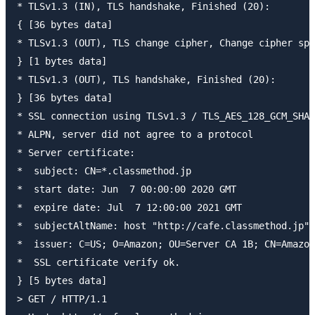
* TLSv1.3 (IN), TLS handshake, Finished (20):

{ [36 bytes data]

* TLSv1.3 (OUT), TLS change cipher, Change cipher spe
} [1 bytes data]

* TLSv1.3 (OUT), TLS handshake, Finished (20):

} [36 bytes data]

* SSL connection using TLSv1.3 / TLS_AES_128_GCM_SHA2
* ALPN, server did not agree to a protocol

* Server certificate:

*  subject: CN=*.classmethod.jp

*  start date: Jun  7 00:00:00 2020 GMT

*  expire date: Jul  7 12:00:00 2021 GMT

*  subjectAltName: host "http://cafe.classmethod.jp" 
*  issuer: C=US; O=Amazon; OU=Server CA 1B; CN=Amazon

*  SSL certificate verify ok.

} [5 bytes data]

> GET / HTTP/1.1
