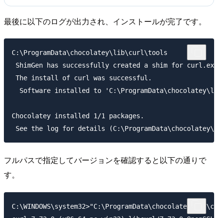
最後に以下のログが出力され、インストールが完了です。
C:\ProgramData\chocolatey\lib\curl\tools

 ShimGen has successfully created a shim for curl.exe

 The install of curl was successful.

  Software installed to 'C:\ProgramData\chocolatey\li
Chocolatey installed 1/1 packages.

フルパスで指定してバージョンを確認すると以下の通りで
す。
C:\WINDOWS\system32>"C:\ProgramData\chocolatey\lib\cu