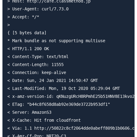
> Host: http://cafe.classmethod.jp

> User-Agent: curl/7.73.0

> Accept: */*

>

{ [5 bytes data]

* Mark bundle as not supporting multiuse

< HTTP/1.1 200 OK

< Content-Type: text/html

< Content-Length: 11555

< Connection: keep-alive

< Date: Sun, 24 Jan 2021 14:50:47 GMT

< Last-Modified: Mon, 19 Oct 2020 05:29:04 GMT

< x-amz-version-id: qKNuzgURcH8RPmhE25b51HNV8E13kvo2

< ETag: "b44c8f658d8ab92e369de3722b953df1"

< Server: AmazonS3

< X-Cache: Hit from cloudfront

< Via: 1.1 http://50822c8cf2064dde0abeff809b1b0606.cl
< X-Amz-Cf-Pop: NRT20-C3
