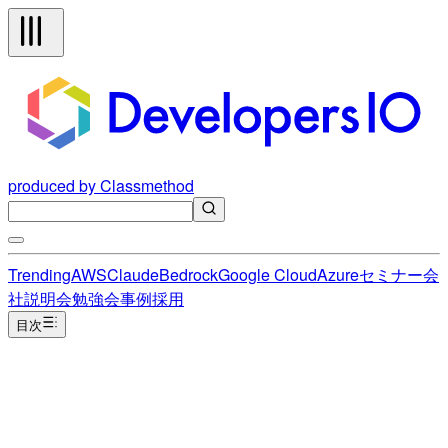
produced by Classmethod
Trending
AWS
Claude
Bedrock
Google Cloud
Azure
セミナー
会
社説明会
勉強会
事例
採用
目次