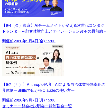
【9/4（金）東京】AIチームメイトが変える次世代コンタク
トセンター～顧客体験向上とオペレーション改革の最前線～
開催前
2026年9月4日(金) 15:00
【9/7（月）】Anthropic登壇！AIによる自治体業務効率化の
具体例ーSkillsで広がるClaudeの使い方ー
開催前
2026年9月7日(月) 15:00
セミナー一覧
会社説明会一覧
勉強会一覧