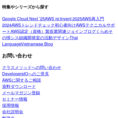
特集やシリーズから探す
Google Cloud Next ’25
AWS re:Invent 2025
AWS再入門
2024
AWSトレンドチェック
初心者向け
AWSテクニカルサポ
ート
AWS認定（資格）
製造業関連
ジョインブログ
くらめそ
の情シス
組織開発室の活動
デザイン
Thai
Language
Vietnamese Blog
お問い合わせ
クラスメソッドへの問い合わせ
DevelopersIOへのご意見
AWSに関するご相談
資料ダウンロード
メールマガジン登録
セミナー情報
採用情報
会社説明会
勉強会