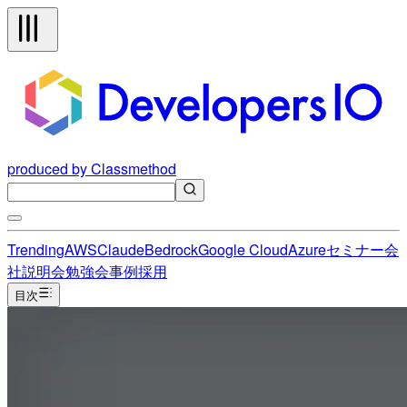
produced by Classmethod
Trending
AWS
Claude
Bedrock
Google Cloud
Azure
セミナー
会
社説明会
勉強会
事例
採用
目次