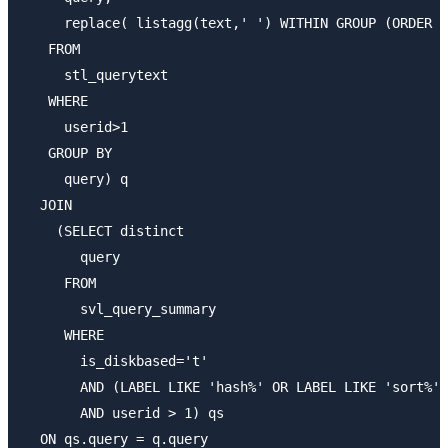
     replace( listagg(text,' ') WITHIN GROUP (ORDER B
   FROM

     stl_querytext

   WHERE

     userid>1

   GROUP BY

     query) q

  JOIN

    (SELECT distinct

       query

     FROM

       svl_query_summary

     WHERE

       is_diskbased='t'

       AND (LABEL LIKE 'hash%' OR LABEL LIKE 'sort%' 
       AND userid > 1) qs

  ON qs.query = q.query
