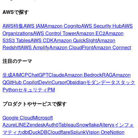
AWSで探す
AWS特集
AWS IAM
Amazon Cognito
AWS Security Hub
AWS
Organizations
AWS Control Tower
Amazon EC2
Amazon
S3
S3 Tables
AWS CDK
Amazon QuickSight
Amazon
Redshift
AWS Amplify
Amazon CloudFront
Amazon Connect
注目のテーマ
生成AI
MCP
ChatGPT
Claude
Amazon Bedrock
RAG
Amazon
Q
GitHub Copilot
Devin
Cursor
Obsidian
モダンデータスタック
Python
セキュリティ
PM
プロダクトやサービスで探す
Google Cloud
Microsoft
Azure
LINE
Zendesk
Auth0
Tableau
Snowflake
Alteryx
インフォ
マティカ
dbt
DuckDB
Cloudflare
Splunk
Vision One
Notion