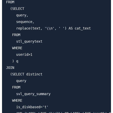
FROM

  (SELECT

     query,

     sequence,

     replace(text, '\\n', ' ') AS cat_text

   FROM

     stl_querytext

   WHERE

     userid>1

   ) q

JOIN

  (SELECT distinct

     query

   FROM

     svl_query_summary

   WHERE

     is_diskbased='t'
