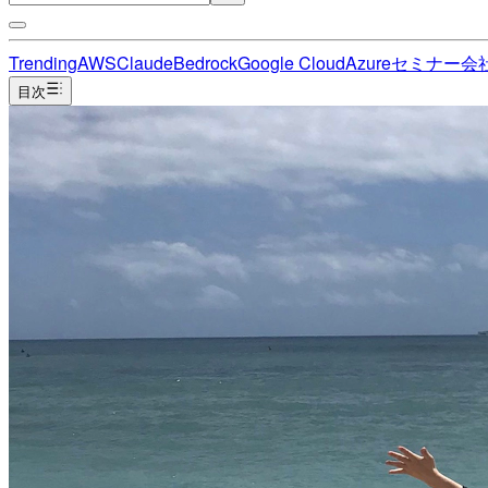
Trending
AWS
Claude
Bedrock
Google Cloud
Azure
セミナー
会
目次