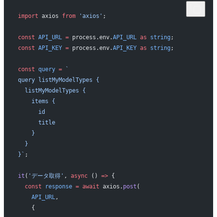
import
 axios 
from
 'axios'
;
const
 API_URL
 =
 process.env.
API_URL
 as
 string
;
const
 API_KEY
 =
 process.env.
API_KEY
 as
 string
;
const
 query
 =
 `
query listMyModelTypes {
  listMyModelTypes {
    items {
      id
      title
    }
  }
}`
;
it
(
'データ取得'
, 
async
 () 
=>
 {
  const
 response
 =
 await
 axios.
post
(
    API_URL
,
    {