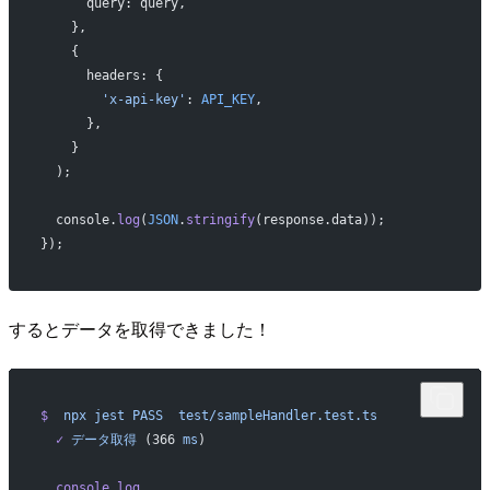
      query: query,
    },
    {
      headers: {
        'x-api-key'
: 
API_KEY
,
      },
    }
  );
  console.
log
(
JSON
.
stringify
(response.data));
});
するとデータを取得できました！
$
  npx
 jest
 PASS
  test/sampleHandler.test.ts
  ✓
 データ取得
 (366 
ms
)
  console.log