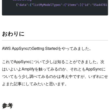
    {
"data"
:
{
"
listMyModelTypes
":{"
items
":[{"
id
":"
55a44781-
おわりに
AWS AppSyncのGetting Startedをやってみました。
これでAppSyncについて少しは知ることができました。次
はいよいよAmplifyを触ってみるのか、それともAppSyncに
ついてもう少し調べてみるのかは考え中ですが、いずれにせ
よまた記事にしてみたいと思います。
参考