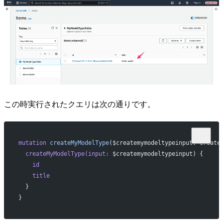
この時実行されたクエリは次の通りです。
mutation
 createMyModelType
($createmymodeltypeinput: Create
  createMyModelType(input:
 $createmymodeltypeinput) {
    id
    title
  }
}