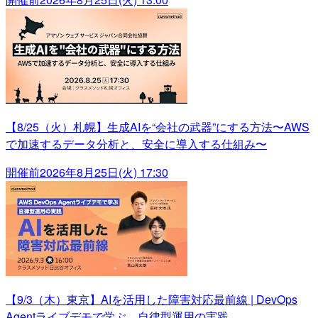
【8/25（火）札幌】生成AIを“会社の武器”にする方法〜AWS
で加速するデータ分析と、安全に導入する仕組み〜
開催前
2026年8月25日(火) 17:30
【9/3（木）東京】AIを活用した障害対応最前線 | DevOps
Agentライブデモで学ぶ、自律型運用の実践