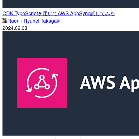
CDK TypeScriptを用いてAWS AppSync試してみた
Ruon - Ryuhei Takagaki
2024.09.08