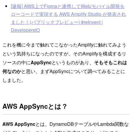
[速報] AWS上でFigmaと連携してWeb/モバイル開発を
ローコードで実現する AWS Amplify Studio が発表され
ました！(パブリックプレビュー) #reInvent |
DevelopersIO
これを機に今まで触れてこなかったAmplifyに触れてみよう
という気持ちになったのですが、そのAmplifyを構成するリ
ソースの中に
AppSync
というものがあり、
そもそもこれは
何なのか
と思い、まずAppSyncについて調べてみることに
しました。
AWS AppSyncとは？
AWS AppSync
とは、DynamoDBテーブルやLambda関数な