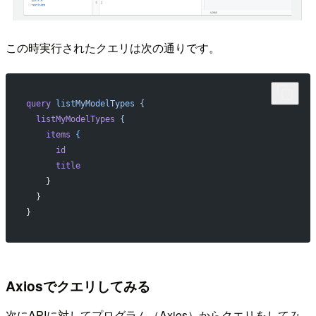
この時実行されたクエリは次の通りです。
query
 listMyModelTypes
 {
  listMyModelTypes
 {
    items
 {
      id
      title
    }
  }
}
Axiosでクエリしてみる
次にAPIに対してプログラム（Axios）からクエリをしてみ