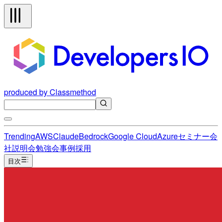
produced by Classmethod
Trending
AWS
Claude
Bedrock
Google Cloud
Azure
セミナー
会
社説明会
勉強会
事例
採用
目次