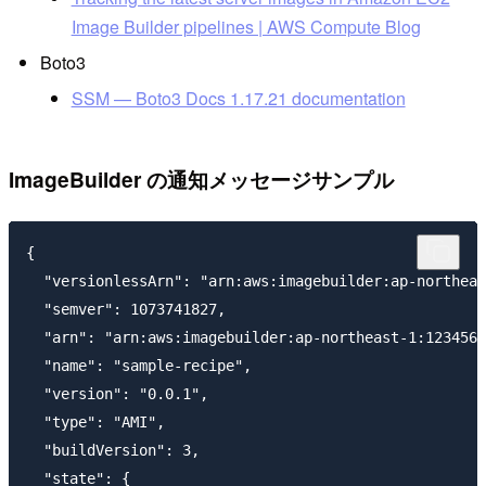
Image Builder pipelines | AWS Compute Blog
Boto3
SSM — Boto3 Docs 1.17.21 documentation
ImageBuilder の通知メッセージサンプル
{

  "versionlessArn": "arn:aws:imagebuilder:ap-northeas
  "semver": 1073741827,

  "arn": "arn:aws:imagebuilder:ap-northeast-1:1234567
  "name": "sample-recipe",

  "version": "0.0.1",

  "type": "AMI",

  "buildVersion": 3,

  "state": {
