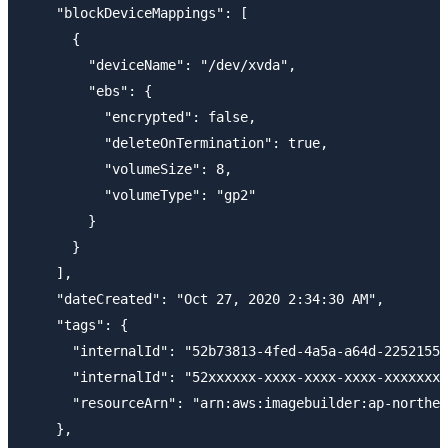
    "blockDeviceMappings": [

      {

        "deviceName": "/dev/xvda",

        "ebs": {

          "encrypted": false,

          "deleteOnTermination": true,

          "volumeSize": 8,

          "volumeType": "gp2"

        }

      }

    ],

    "dateCreated": "Oct 27, 2020 2:34:30 AM",

    "tags": {

      "internalId": "52b73813-4fed-4a5a-a64d-22521554
      "internalId": "52xxxxxx-xxxx-xxxx-xxxx-xxxxxxxx
      "resourceArn": "arn:aws:imagebuilder:ap-northea
    },
