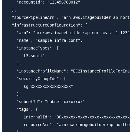
    "accountId": "123456789012"

  },

  "sourcePipelineArn": "arn:aws:imagebuilder:ap-north
  "infrastructureConfiguration": {

    "arn": "arn:aws:imagebuilder:ap-northeast-1:12345
    "name": "sample-infra-conf",

    "instanceTypes": [

      "t3.small"

    ],

    "instanceProfileName": "EC2InstanceProfileForImag
    "securityGroupIds": [

      "sg-xxxxxxxxxxxxxxxxx"

    ],

    "subnetId": "subnet-xxxxxxxx",

    "tags": {

      "internalId": "30xxxxxx-xxxx-xxxx-xxxx-xxxxxxxx
      "resourceArn": "arn:aws:imagebuilder:ap-northea