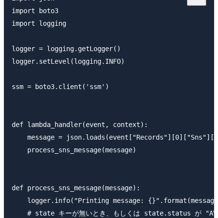
import boto3

import logging

logger = logging.getLogger()

logger.setLevel(logging.INFO)

ssm = boto3.client('ssm')

def lambda_handler(event, context):

    message = json.loads(event["Records"][0]["Sns"]["
    process_sns_message(message)

def process_sns_message(message):

    logger.info("Printing message: {}".format(message
    # state キーが無いとき、もしくは state.status が