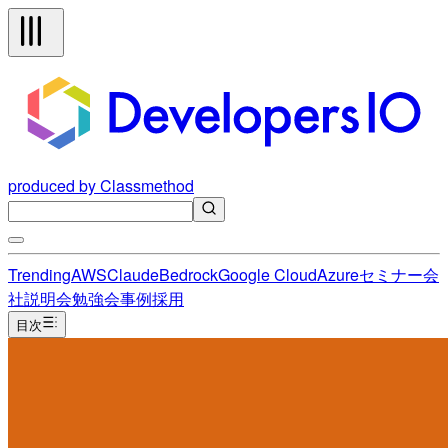
produced by Classmethod
Trending
AWS
Claude
Bedrock
Google Cloud
Azure
セミナー
会
社説明会
勉強会
事例
採用
目次