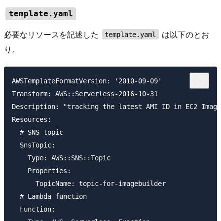
template.yaml
必要なリソースを記述した
は以下のとお
template.yaml
り。
AWSTemplateFormatVersion: '2010-09-09'

Transform: AWS::Serverless-2016-10-31

Description: "tracking the latest AMI ID in EC2 Image
Resources:

  # SNS topic

  SnsTopic:

    Type: AWS::SNS::Topic

    Properties: 

      TopicName: topic-for-imagebuilder

  # Lambda function

  Function:
