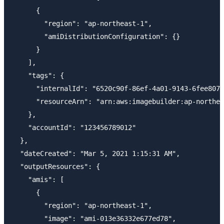
      {

        "region": "ap-northeast-1",

        "amiDistributionConfiguration": {}

      }

    ],

    "tags": {

      "internalId": "6520c90f-86ef-4a01-9143-6fee8079
      "resourceArn": "arn:aws:imagebuilder:ap-northea
    },

    "accountId": "123456789012"

  },

  "dateCreated": "Mar 5, 2021 1:15:31 AM",

  "outputResources": {

    "amis": [

      {

        "region": "ap-northeast-1",

        "image": "ami-013e36332e677ed78",
