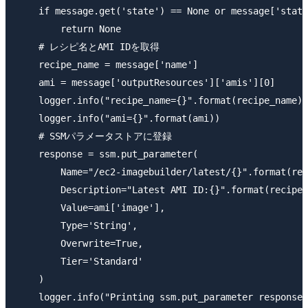
    if message.get('state') == None or message['state
        return None

    # レシピ名とAMI IDを取得

    recipe_name = message['name']

    ami = message['outputResources']['amis'][0]

    logger.info("recipe_name={}".format(recipe_name))

    logger.info("ami={}".format(ami))

    # SSMパラメータストアに登録

    response = ssm.put_parameter(

        Name="/ec2-imagebuilder/latest/{}".format(rec
        Description="Latest AMI ID:{}".format(recipe_
        Value=ami['image'],

        Type='String',

        Overwrite=True,

        Tier='Standard'

    )
