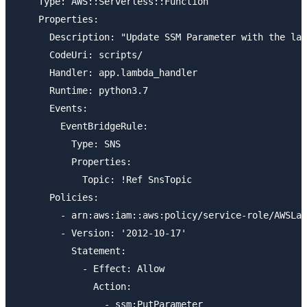
    Type: AWS::Serverless::Function

    Properties:

      Description: "Update SSM Parameter with the lat
      CodeUri: scripts/

      Handler: app.lambda_handler

      Runtime: python3.7

      Events:

        EventBridgeRule:

          Type: SNS

          Properties:

            Topic: !Ref SnsTopic

      Policies:

        - arn:aws:iam::aws:policy/service-role/AWSLam
        - Version: '2012-10-17'

          Statement:

            - Effect: Allow

              Action:

                - ssm:PutParameter
