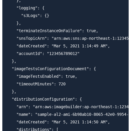
    },

    "logging": {

      "s3Logs": {}

    },

    "terminateInstanceOnFailure": true,

    "snsTopicArn": "arn:aws:sns:ap-northeast-1:123456
    "dateCreated": "Mar 5, 2021 1:14:49 AM",

    "accountId": "123456789012"

  },

  "imageTestsConfigurationDocument": {

    "imageTestsEnabled": true,

    "timeoutMinutes": 720

  },

  "distributionConfiguration": {

    "arn": "arn:aws:imagebuilder:ap-northeast-1:12345
    "name": "sample-al2-ami-6b98ab10-8065-42e0-9954-9
    "dateCreated": "Mar 5, 2021 1:14:50 AM",

    "distributions": [
