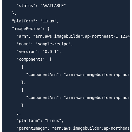
    "status": "AVAILABLE"

  },

  "platform": "Linux",

  "imageRecipe": {

    "arn": "arn:aws:imagebuilder:ap-northeast-1:12345
    "name": "sample-recipe",

    "version": "0.0.1",

    "components": [

      {

        "componentArn": "arn:aws:imagebuilder:ap-nort
      },

      {

        "componentArn": "arn:aws:imagebuilder:ap-nort
      }

    ],

    "platform": "Linux",

    "parentImage": "arn:aws:imagebuilder:ap-northeast