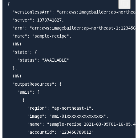
{

  "versionlessArn": "arn:aws:imagebuilder:ap-northeas
  "semver": 1073741827,

  "arn": "arn:aws:imagebuilder:ap-northeast-1:1234567
  "name": "sample-recipe",

  (略)

  "state": {

    "status": "AVAILABLE"

  },

  (略)

  "outputResources": {

    "amis": [

      {

        "region": "ap-northeast-1",

        "image": "ami-01xxxxxxxxxxxxxxx",

        "name": "sample-recipe 2021-03-05T01-16-05.48
        "accountId": "123456789012"
