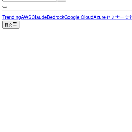
Trending
AWS
Claude
Bedrock
Google Cloud
Azure
セミナー
会
目次