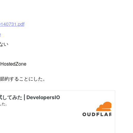
140731.pdf
e
きない
 1 HostedZone
分を節約することにした。