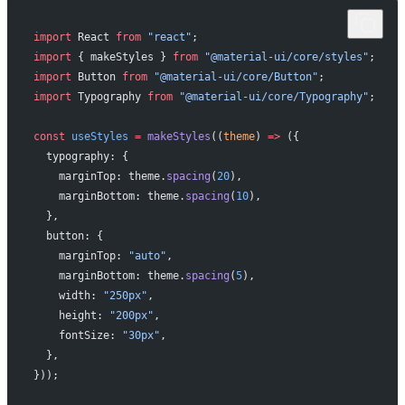
import
 React 
from
 "react"
;
import
 { makeStyles } 
from
 "@material-ui/core/styles"
;
import
 Button 
from
 "@material-ui/core/Button"
;
import
 Typography 
from
 "@material-ui/core/Typography"
;
const
 useStyles
 =
 makeStyles
((
theme
) 
=>
 ({
  typography: {
    marginTop: theme.
spacing
(
20
),
    marginBottom: theme.
spacing
(
10
),
  },
  button: {
    marginTop: 
"auto"
,
    marginBottom: theme.
spacing
(
5
),
    width: 
"250px"
,
    height: 
"200px"
,
    fontSize: 
"30px"
,
  },
}));