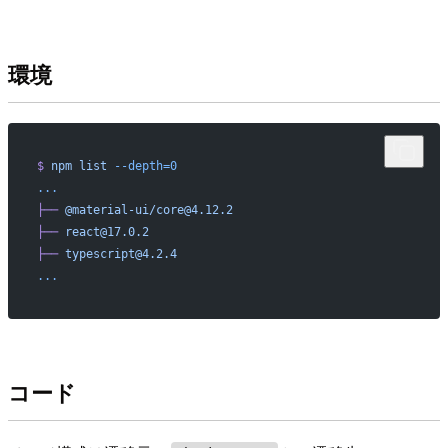
環境
$
 npm
 list
 --depth=0
...
├──
 @material-ui/core@4.12.2
├──
 react@17.0.2
├──
 typescript@4.2.4
...
コード