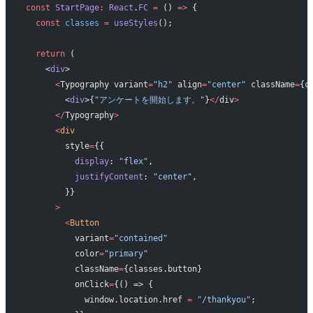
const
 StartPage
:
 React
.
FC
 =
 () 
=>
 {
  const
 classes
 =
 useStyles
();
  return
 (
    <
div
>
      <
Typography variant
=
"h2"
 align
=
"center"
 className
=
{c
        <
div
>{
"アンケートを開始します。"
}
</
div
>
      </
Typography
>
      <
div
        style
=
{{
          display
: 
"flex"
,
          justifyContent
: 
"center"
,
        }}
      >
        <
Button
          variant
=
"contained"
          color
=
"primary"
          className
=
{classes.button}
          onClick
=
{() => {
            window.location.href 
=
 "/thankyou"
;