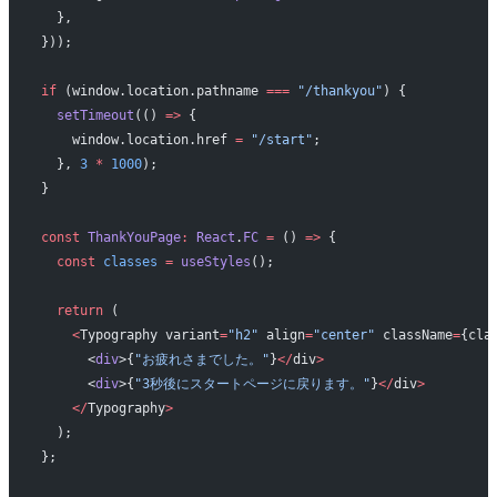
  },
}));
if
 (window.location.pathname 
===
 "/thankyou"
) {
  setTimeout
(() 
=>
 {
    window.location.href 
=
 "/start"
;
  }, 
3
 *
 1000
);
}
const
 ThankYouPage
:
 React
.
FC
 =
 () 
=>
 {
  const
 classes
 =
 useStyles
();
  return
 (
    <
Typography variant
=
"h2"
 align
=
"center"
 className
=
{cla
      <
div
>{
"お疲れさまでした。"
}
</
div
>
      <
div
>{
"3秒後にスタートページに戻ります。"
}
</
div
>
    </
Typography
>
  );
};