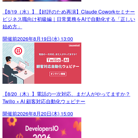
【8/19（水）】【好評のため再演】Claude Coworkセミナー
ビジネス職向け初級編｜日常業務をAIで自動化する「正しい
始め方」
開催前
2026年8月19日(水) 13:00
【8/20（木）】電話の一次対応、まだ人がやってますか？
Twilio × AI 顧客対応自動化ウェビナー
開催前
2026年8月20日(木) 15:00