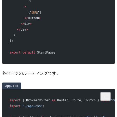
          }}
        >
          {"
開始
"}
        </
Button
>
      </
div
>
    </
div
>
  );
};
export
 default
 StartPage;
各ページのルーティングです。
App.tsx
import
 { BrowserRouter 
as
 Router, Route, Switch } 
from
 "re
import
 "./App.css"
;