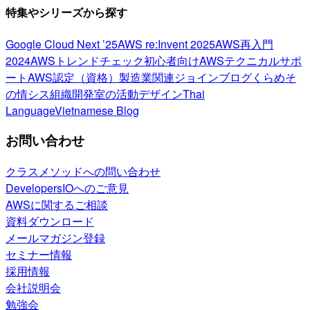
特集やシリーズから探す
Google Cloud Next ’25
AWS re:Invent 2025
AWS再入門
2024
AWSトレンドチェック
初心者向け
AWSテクニカルサポ
ート
AWS認定（資格）
製造業関連
ジョインブログ
くらめそ
の情シス
組織開発室の活動
デザイン
Thai
Language
Vietnamese Blog
お問い合わせ
クラスメソッドへの問い合わせ
DevelopersIOへのご意見
AWSに関するご相談
資料ダウンロード
メールマガジン登録
セミナー情報
採用情報
会社説明会
勉強会