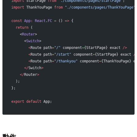
import
 StartPage 
from
 "./components/pages/StartPage"
;
import
 ThankYouPage 
from
 "./components/pages/ThankYouPage"
const
 App
:
 React
.
FC
 =
 () 
=>
 {
  return
 (
    <
Router
>
      <
Switch
>
        <
Route path
=
"/"
 component
=
{StartPage} exact 
/>
        <
Route path
=
"/start"
 component
=
{StartPage} exact 
/
        <
Route path
=
"/thankyou"
 component
=
{ThankYouPage} e
      </
Switch
>
    </
Router
>
  );
};
export
 default
 App;
動作