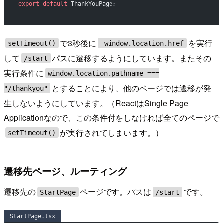
export
 default
 ThankYouPage;
で3秒後に
を実行
setTimeout()
window.location.href
して
パスに遷移するようにしています。またその
/start
実行条件に
window.location.pathname ===
とすることにより、他のページでは遷移が発
"/thankyou"
生しないようにしています。（ReactはSingle Page
Applicationなので、この条件付をしなければ全てのページで
が実行されてしまいます。）
setTimeout()
遷移先ページ、ルーティング
遷移先の
ページです。パスは
です。
StartPage
/start
StartPage.tsx