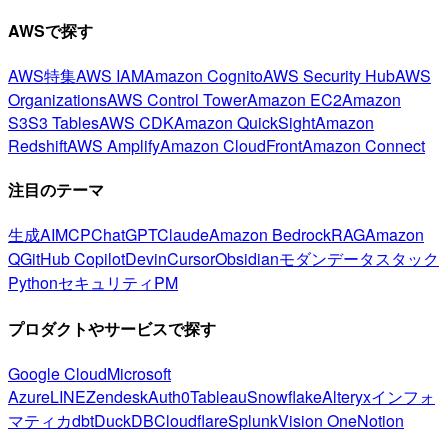
AWSで探す
AWS特集
AWS IAM
Amazon Cognito
AWS Security Hub
AWS
Organizations
AWS Control Tower
Amazon EC2
Amazon
S3
S3 Tables
AWS CDK
Amazon QuickSight
Amazon
Redshift
AWS Amplify
Amazon CloudFront
Amazon Connect
注目のテーマ
生成AI
MCP
ChatGPT
Claude
Amazon Bedrock
RAG
Amazon
Q
GitHub Copilot
Devin
Cursor
Obsidian
モダンデータスタック
Python
セキュリティ
PM
プロダクトやサービスで探す
Google Cloud
Microsoft
Azure
LINE
Zendesk
Auth0
Tableau
Snowflake
Alteryx
インフォ
マティカ
dbt
DuckDB
Cloudflare
Splunk
Vision One
Notion