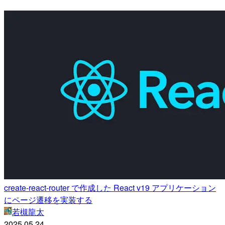
create-react-router で作成した React v19 アプリケーション
にページ遷移を実装する
若槻龍太
2025.05.24