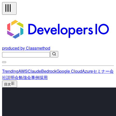
produced by Classmethod
Trending
AWS
Claude
Bedrock
Google Cloud
Azure
セミナー
会
社説明会
勉強会
事例
採用
目次