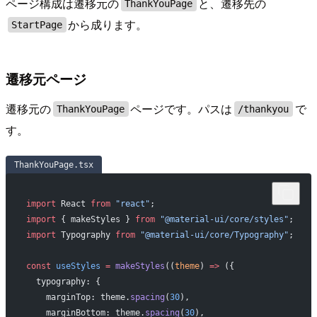
ページ構成は遷移元の
と、遷移先の
ThankYouPage
から成ります。
StartPage
遷移元ページ
遷移元の
ページです。パスは
で
ThankYouPage
/thankyou
す。
ThankYouPage.tsx
import
 React 
from
 "react"
;
import
 { makeStyles } 
from
 "@material-ui/core/styles"
;
import
 Typography 
from
 "@material-ui/core/Typography"
;
const
 useStyles
 =
 makeStyles
((
theme
) 
=>
 ({
  typography: {
    marginTop: theme.
spacing
(
30
),
    marginBottom: theme.
spacing
(
30
),