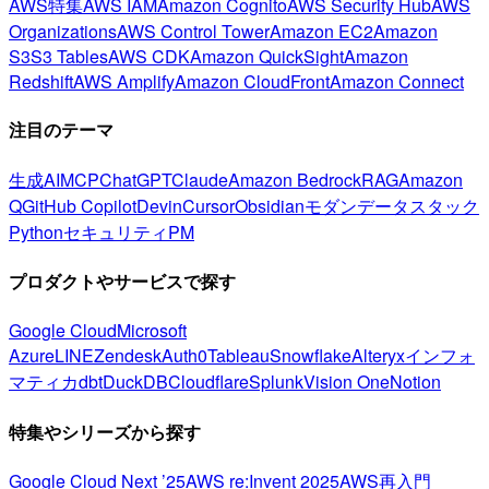
AWS特集
AWS IAM
Amazon Cognito
AWS Security Hub
AWS
Organizations
AWS Control Tower
Amazon EC2
Amazon
S3
S3 Tables
AWS CDK
Amazon QuickSight
Amazon
Redshift
AWS Amplify
Amazon CloudFront
Amazon Connect
注目のテーマ
生成AI
MCP
ChatGPT
Claude
Amazon Bedrock
RAG
Amazon
Q
GitHub Copilot
Devin
Cursor
Obsidian
モダンデータスタック
Python
セキュリティ
PM
プロダクトやサービスで探す
Google Cloud
Microsoft
Azure
LINE
Zendesk
Auth0
Tableau
Snowflake
Alteryx
インフォ
マティカ
dbt
DuckDB
Cloudflare
Splunk
Vision One
Notion
特集やシリーズから探す
Google Cloud Next ’25
AWS re:Invent 2025
AWS再入門