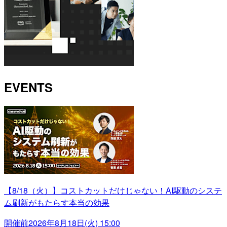
EVENTS
【8/18（火）】コストカットだけじゃない！AI駆動のシステ
ム刷新がもたらす本当の効果
開催前
2026年8月18日(火) 15:00