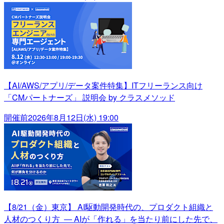
【AI/AWS/アプリ/データ案件特集】ITフリーランス向け
「CMパートナーズ」 説明会 by クラスメソッド
開催前
2026年8月12日(水) 19:00
【8/21（金）東京】 AI駆動開発時代の、プロダクト組織と
人材のつくり方 ― AIが「作れる」を当たり前にした先で、