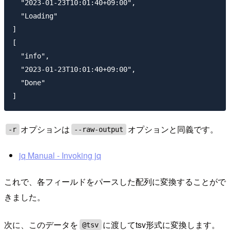
  "2023-01-23T10:01:40+09:00",

  "Loading"

]

[

  "info",

  "2023-01-23T10:01:40+09:00",

  "Done"

オプションは
オプションと同義です。
-r
--raw-output
jq Manual - Invoking jq
これで、各フィールドをパースした配列に変換することがで
きました。
次に、このデータを
に渡してtsv形式に変換します。
@tsv