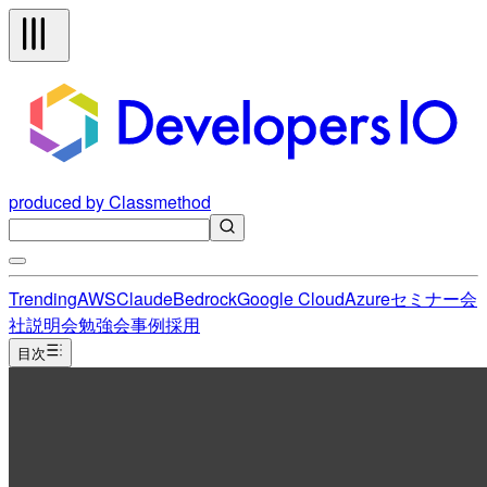
produced by Classmethod
Trending
AWS
Claude
Bedrock
Google Cloud
Azure
セミナー
会
社説明会
勉強会
事例
採用
目次