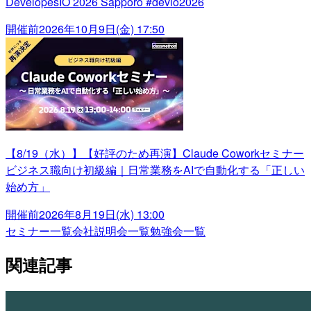
DevelopesIO 2026 Sapporo #devio2026
開催前
2026年10月9日(金) 17:50
【8/19（水）】【好評のため再演】Claude Coworkセミナー
ビジネス職向け初級編｜日常業務をAIで自動化する「正しい
始め方」
開催前
2026年8月19日(水) 13:00
セミナー一覧
会社説明会一覧
勉強会一覧
関連記事