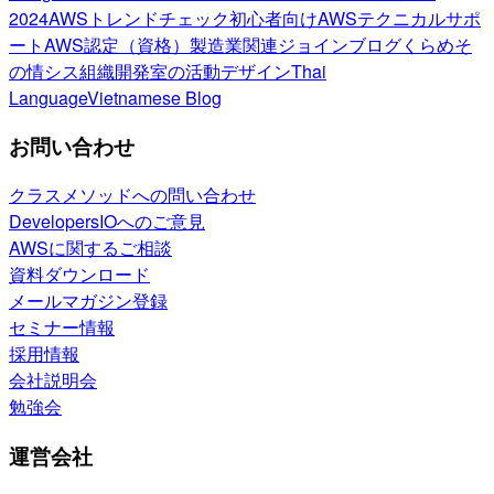
2024
AWSトレンドチェック
初心者向け
AWSテクニカルサポ
ート
AWS認定（資格）
製造業関連
ジョインブログ
くらめそ
の情シス
組織開発室の活動
デザイン
Thai
Language
Vietnamese Blog
お問い合わせ
クラスメソッドへの問い合わせ
DevelopersIOへのご意見
AWSに関するご相談
資料ダウンロード
メールマガジン登録
セミナー情報
採用情報
会社説明会
勉強会
運営会社