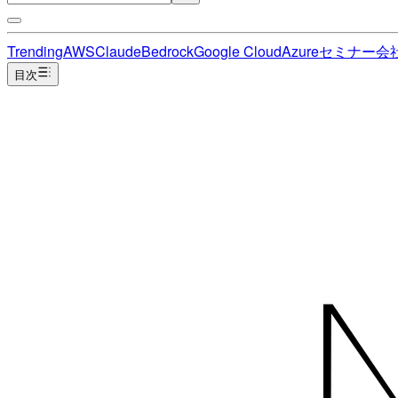
Trending
AWS
Claude
Bedrock
Google Cloud
Azure
セミナー
会
目次