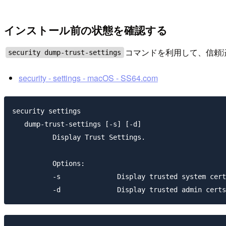
インストール前の状態を確認する
コマンドを利用して、信頼
security dump-trust-settings
security - settings - macOS - SS64.com
security settings

   dump-trust-settings [-s] [-d]

          Display Trust Settings.

          Options:

          -s              Display trusted system cert