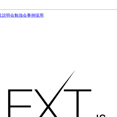
社説明会
勉強会
事例
採用