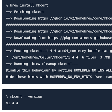
% brew install mkcert

==> Fetching mkcert

==> Downloading https://ghcr.io/v2/homebrew/core/mkce
#####################################################
==> Downloading https://ghcr.io/v2/homebrew/core/mkce
==> Downloading from https://pkg-containers.githubuse
#####################################################
==> Pouring mkcert--1.4.4.arm64_monterey.bottle.tar.g
?  /opt/homebrew/Cellar/mkcert/1.4.4: 6 files, 3.7MB

==> Running `brew cleanup mkcert`...

Disable this behaviour by setting HOMEBREW_NO_INSTALL
% mkcert --version
