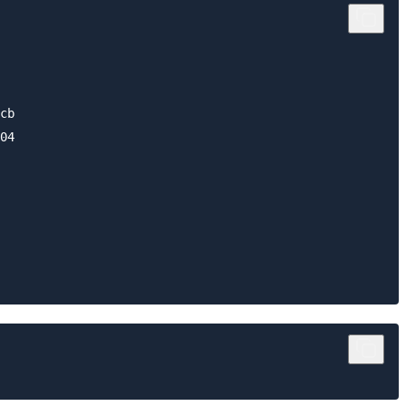
cb

04
