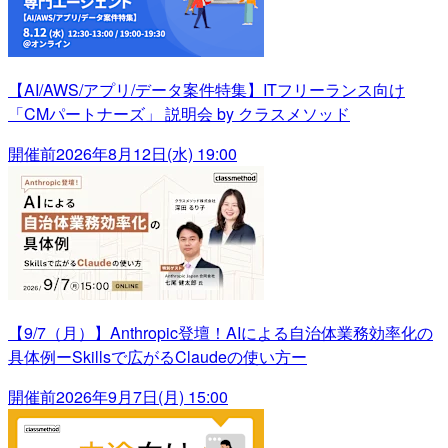
【AI/AWS/アプリ/データ案件特集】ITフリーランス向け
「CMパートナーズ」 説明会 by クラスメソッド
開催前
2026年8月12日(水) 19:00
【9/7（月）】Anthropic登壇！AIによる自治体業務効率化の
具体例ーSkillsで広がるClaudeの使い方ー
開催前
2026年9月7日(月) 15:00