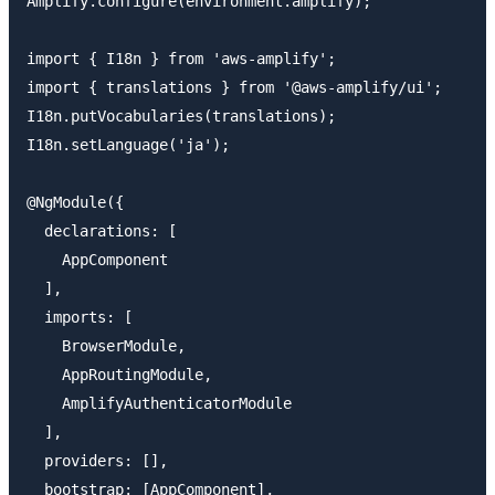
Amplify.configure(environment.amplify);

import { I18n } from 'aws-amplify';

import { translations } from '@aws-amplify/ui';

I18n.putVocabularies(translations);

I18n.setLanguage('ja');

@NgModule({

  declarations: [

    AppComponent

  ],

  imports: [

    BrowserModule,

    AppRoutingModule,

    AmplifyAuthenticatorModule

  ],

  providers: [],

  bootstrap: [AppComponent],
