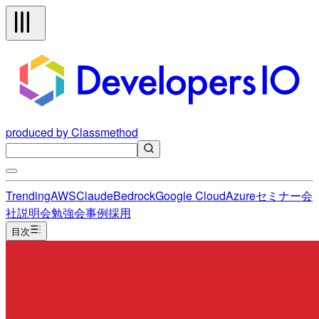
produced by Classmethod
Trending
AWS
Claude
Bedrock
Google Cloud
Azure
セミナー
会
社説明会
勉強会
事例
採用
目次