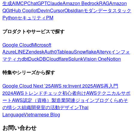
生成AI
MCP
ChatGPT
Claude
Amazon Bedrock
RAG
Amazon
Q
GitHub Copilot
Devin
Cursor
Obsidian
モダンデータスタック
Python
セキュリティ
PM
プロダクトやサービスで探す
Google Cloud
Microsoft
Azure
LINE
Zendesk
Auth0
Tableau
Snowflake
Alteryx
インフォ
マティカ
dbt
DuckDB
Cloudflare
Splunk
Vision One
Notion
特集やシリーズから探す
Google Cloud Next ’25
AWS re:Invent 2025
AWS再入門
2024
AWSトレンドチェック
初心者向け
AWSテクニカルサポ
ート
AWS認定（資格）
製造業関連
ジョインブログ
くらめそ
の情シス
組織開発室の活動
デザイン
Thai
Language
Vietnamese Blog
お問い合わせ