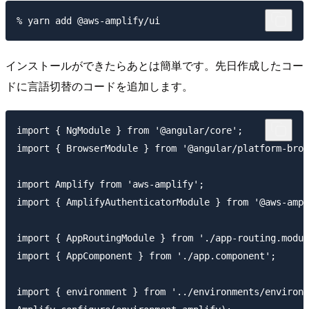
インストールができたらあとは簡単です。先日作成したコー
ドに言語切替のコードを追加します。
import { NgModule } from '@angular/core';

import { BrowserModule } from '@angular/platform-brow
import Amplify from 'aws-amplify';

import { AmplifyAuthenticatorModule } from '@aws-ampl
import { AppRoutingModule } from './app-routing.modul
import { AppComponent } from './app.component';

import { environment } from '../environments/environm