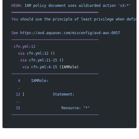
HIGH:
 IAM
 policy
 document
 uses
 wildcarded
 action
 's3:*'
════════════════════════════════════════
You
 should
 use
 the
 principle
 of
 least
 privilege
 when
 defin
See
 https://avd.aquasec.com/misconfig/avd-aws-0057
────────────────────────────────────────
 cfn.yml:12
   via
 cfn.yml:12
 ()
    via
 cfn.yml:11-15
 ()
     via
 cfn.yml:4-15
 (IAMRole)
────────────────────────────────────────
   4
     IAMRole:
   .
  12
 [             
Statement:
  ..
  15
                   Resource:
 "*"
────────────────────────────────────────