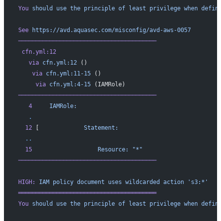
You
 should
 use
 the
 principle
 of
 least
 privilege
 when
 defin
See
 https://avd.aquasec.com/misconfig/avd-aws-0057
────────────────────────────────────────
 cfn.yml:12
   via
 cfn.yml:12
 ()
    via
 cfn.yml:11-15
 ()
     via
 cfn.yml:4-15
 (IAMRole)
────────────────────────────────────────
   4
     IAMRole:
   .
  12
 [             
Statement:
  ..
  15
                   Resource:
 "*"
────────────────────────────────────────
HIGH:
 IAM
 policy
 document
 uses
 wildcarded
 action
 's3:*'
════════════════════════════════════════
You
 should
 use
 the
 principle
 of
 least
 privilege
 when
 defin