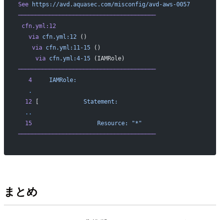
See
 https://avd.aquasec.com/misconfig/avd-aws-0057
────────────────────────────────────────
 cfn.yml:12
   via
 cfn.yml:12
 ()
    via
 cfn.yml:11-15
 ()
     via
 cfn.yml:4-15
 (IAMRole)
────────────────────────────────────────
   4
     IAMRole:
   .
  12
 [             
Statement:
  ..
  15
                   Resource:
 "*"
────────────────────────────────────────
まとめ