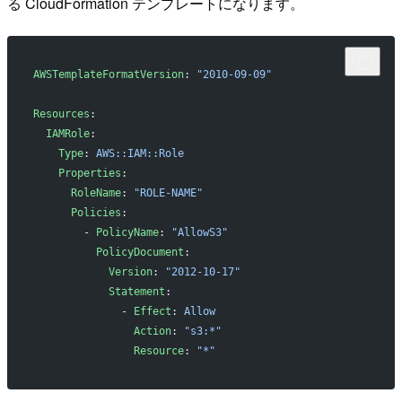
る CloudFormation テンプレートになります。
AWSTemplateFormatVersion
: 
"2010-09-09"
Resources
:
  IAMRole
:
    Type
: 
AWS::IAM::Role
    Properties
:
      RoleName
: 
"ROLE-NAME"
      Policies
:
        - 
PolicyName
: 
"AllowS3"
          PolicyDocument
:
            Version
: 
"2012-10-17"
            Statement
:
              - 
Effect
: 
Allow
                Action
: 
"s3:*"
                Resource
: 
"*"