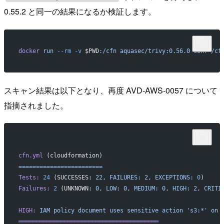
0.55.2 と同一の結果になるか検証します。
docker
 run
 --rm
 -v
 $PWD
:/cfn
 aquasec/trivy:0.56.0
 conf
 /cf
スキャン結果は以下となり、再度 AVD-AWS-0057 について
指摘されました。
cfn.yml
 (cloudformation)
========================
Tests:
 24
 (SUCCESSES: 
22,
 FAILURES:
 2,
 EXCEPTIONS:
 0
)
Failures:
 2
 (UNKNOWN: 
0,
 LOW:
 0,
 MEDIUM:
 0,
 HIGH:
 2,
 CRITI
HIGH:
 IAM
 policy
 document
 uses
 sensitive
 action
 's3:*'
 on
 
════════════════════════════════════════