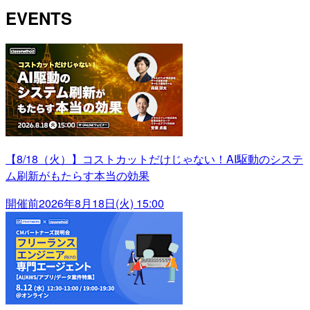
EVENTS
【8/18（火）】コストカットだけじゃない！AI駆動のシステ
ム刷新がもたらす本当の効果
開催前
2026年8月18日(火) 15:00