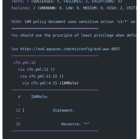
Tests:
 7
 (SUCCESSES: 
5,
 FAILURES:
 2,
 EXCEPTIONS:
 0
)
Failures:
 2
 (UNKNOWN: 
0,
 LOW:
 0,
 MEDIUM:
 0,
 HIGH:
 2,
 CRITI
HIGH:
 IAM
 policy
 document
 uses
 sensitive
 action
 's3:*'
 on
 
════════════════════════════════════════
You
 should
 use
 the
 principle
 of
 least
 privilege
 when
 defin
See
 https://avd.aquasec.com/misconfig/avd-aws-0057
────────────────────────────────────────
 cfn.yml:12
   via
 cfn.yml:12
 ()
    via
 cfn.yml:11-15
 ()
     via
 cfn.yml:4-15
 (IAMRole)
────────────────────────────────────────
   4
     IAMRole:
   .
  12
 [             
Statement:
  ..
  15
                   Resource:
 "*"
────────────────────────────────────────