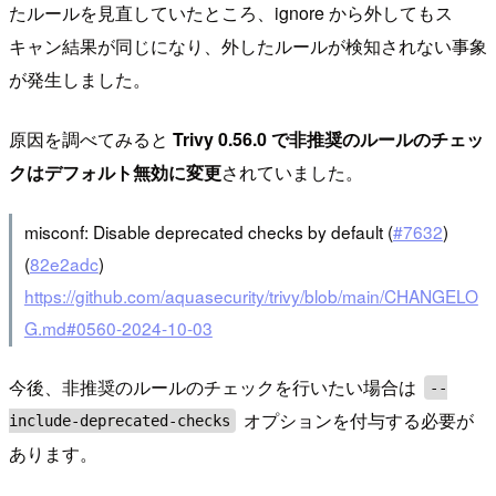
たルールを見直していたところ、ignore から外してもス
キャン結果が同じになり、外したルールが検知されない事象
が発生しました。
原因を調べてみると
Trivy 0.56.0 で非推奨のルールのチェッ
クはデフォルト無効に変更
されていました。
misconf: Disable deprecated checks by default (
#7632
)
(
82e2adc
)
https://github.com/aquasecurity/trivy/blob/main/CHANGELO
G.md#0560-2024-10-03
今後、非推奨のルールのチェックを行いたい場合は
--
オプションを付与する必要が
include-deprecated-checks
あります。