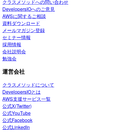
クラスメソッドへの問い合わせ
DevelopersIOへのご意見
AWSに関するご相談
資料ダウンロード
メールマガジン登録
セミナー情報
採用情報
会社説明会
勉強会
運営会社
クラスメソッドについて
DevelopersIOとは
AWS支援サービス一覧
公式X(Twitter)
公式YouTube
公式Facebook
公式LinkedIn