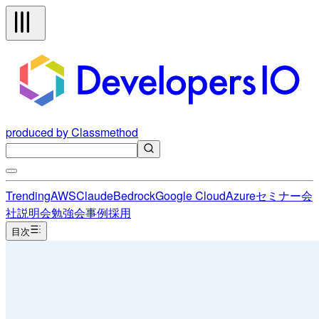
produced by Classmethod
Trending
AWS
Claude
Bedrock
Google Cloud
Azure
セミナー
会
社説明会
勉強会
事例
採用
目次