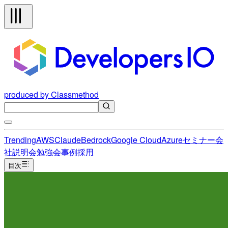
produced by Classmethod
Trending
AWS
Claude
Bedrock
Google Cloud
Azure
セミナー
会
社説明会
勉強会
事例
採用
目次