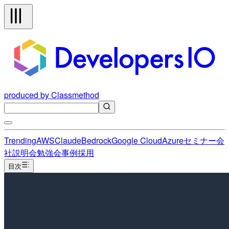
produced by Classmethod
Trending
AWS
Claude
Bedrock
Google Cloud
Azure
セミナー
会
社説明会
勉強会
事例
採用
目次