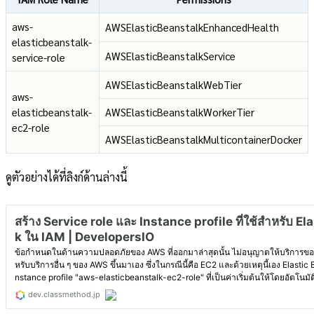
aws-
AWSElasticBeanstalkEnhancedHealth
elasticbeanstalk-
AWSElasticBeanstalkService
service-role
AWSElasticBeanstalkWebTier
aws-
elasticbeanstalk-
AWSElasticBeanstalkWorkerTier
ec2-role
AWSElasticBeanstalkMulticontainerDocker
ดูตัวอย่างได้ที่ลิงก์ด้านล่างนี้