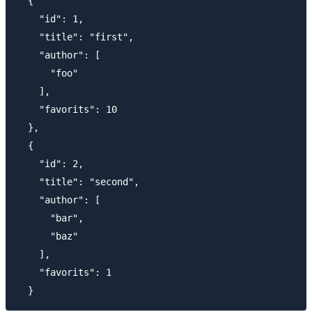
  {

    "id": 1,

    "title": "first",

    "author": [

      "foo"

    ],

    "favorits": 10

  },

  {

    "id": 2,

    "title": "second",

    "author": [

      "bar",

      "baz"

    ],

    "favorits": 1
