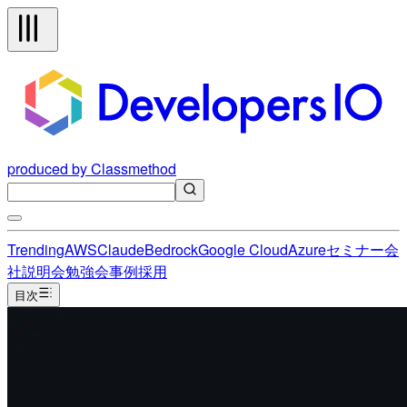
produced by Classmethod
Trending
AWS
Claude
Bedrock
Google Cloud
Azure
セミナー
会
社説明会
勉強会
事例
採用
目次