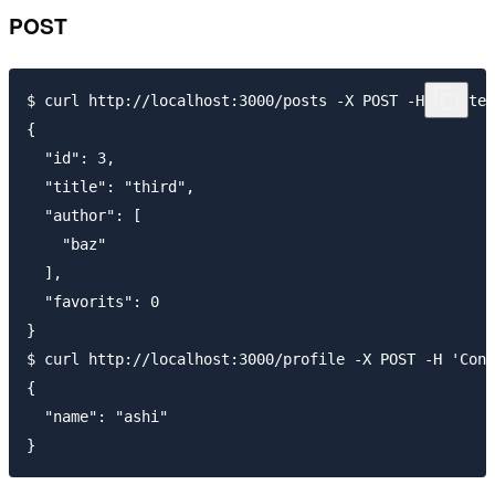
POST
$ curl http://localhost:3000/posts -X POST -H 'Conten
{

  "id": 3,

  "title": "third",

  "author": [

    "baz"

  ],

  "favorits": 0

}

$ curl http://localhost:3000/profile -X POST -H 'Cont
{

  "name": "ashi"
