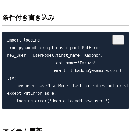
条件付き書き込み
import logging

from pynamodb.exceptions import PutError

new_user = UserModel(first_name='Kadono',

                    last_name='Takuzo',

                    email='t_kadono@example.com')

try:

    new_user.save(UserModel.last_name.does_not_exist(
except PutError as e:

アイテム更新