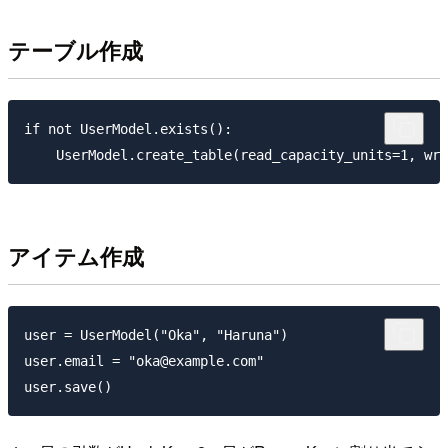
テーブル作成
if not UserModel.exists():

アイテム作成
user = UserModel("Oka", "Haruna")

user.email = "oka@example.com"
