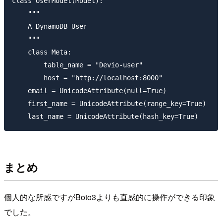
class UserModel(Model):

    """

    A DynamoDB User

    """

    class Meta:

        table_name = "Devio-user"

        host = "http://localhost:8000"

    email = UnicodeAttribute(null=True)

    first_name = UnicodeAttribute(range_key=True)

まとめ
個人的な所感ですがBoto3よりも直感的に操作ができる印象
でした。