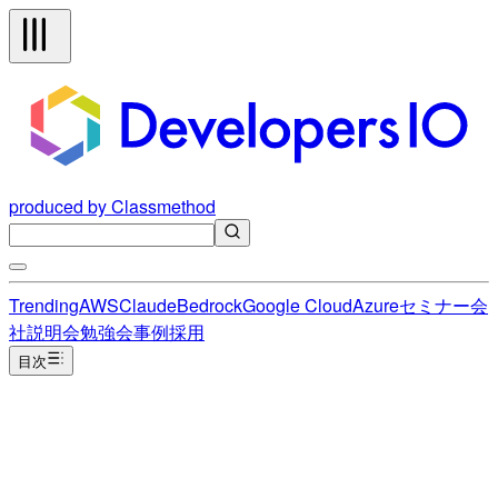
produced by Classmethod
Trending
AWS
Claude
Bedrock
Google Cloud
Azure
セミナー
会
社説明会
勉強会
事例
採用
目次