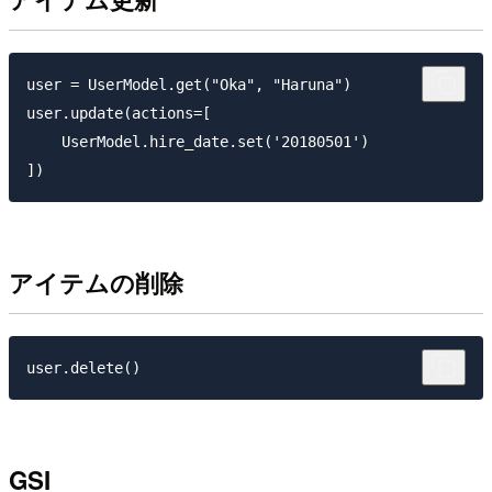
user = UserModel.get("Oka", "Haruna")

user.update(actions=[

    UserModel.hire_date.set('20180501')

アイテムの削除
GSI