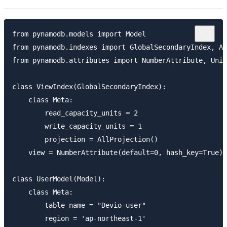
from pynamodb.models import Model

from pynamodb.indexes import GlobalSecondaryIndex, Al
from pynamodb.attributes import NumberAttribute, Unic
class ViewIndex(GlobalSecondaryIndex):

    class Meta:

        read_capacity_units = 2

        write_capacity_units = 1

        projection = AllProjection()

    view = NumberAttribute(default=0, hash_key=True)

class UserModel(Model):

    class Meta:

        table_name = "Devio-user"

        region = 'ap-northeast-1'
