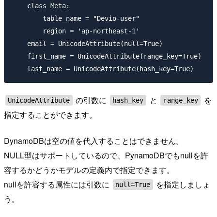
    class Meta:

        table_name = "Devio-user"

        region = 'ap-northeast-1'

    email = UnicodeAttribute(null=True)

    first_name = UnicodeAttribute(range_key=True)

の引数に
と
を
UnicodeAttribute
hash_key
range_key
指定することができます。
DynamoDBは空の値を代入することはできません。
NULL型はサポートしているので、PynamoDBでもnullを許
容するかどうかモデルの定義内で指定できます。
nullを許容する属性には引数に
を指定しましょ
null=True
う。