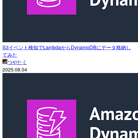
S3イベント検知でLambdaからDynamoDBにデータ格納し
てみた
つやたく
2025.08.04