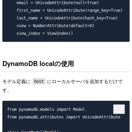
    email = UnicodeAttribute(null=True)

    first_name = UnicodeAttribute(range_key=True)

    last_name = UnicodeAttribute(hash_key=True)

    view = NumberAttribute(default=0)

DynamoDB localの使用
モデル定義に
にローカルサーバを追加するだけで
host
す。
from pynamodb.models import Model

from pynamodb.attributes import UnicodeAttribute
