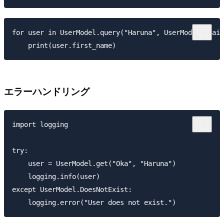
for user in UserModel.query("Haruna", UserModel.email
エラーハンドリング
import logging

try:

    user = UserModel.get("Oka", "Haruna")

    logging.info(user)

except UserModel.DoesNotExist:
