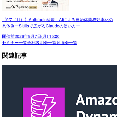
【9/7（月）】Anthropic登壇！AIによる自治体業務効率化の
具体例ーSkillsで広がるClaudeの使い方ー
開催前
2026年9月7日(月) 15:00
セミナー一覧
会社説明会一覧
勉強会一覧
関連記事