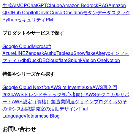
生成AI
MCP
ChatGPT
Claude
Amazon Bedrock
RAG
Amazon
Q
GitHub Copilot
Devin
Cursor
Obsidian
モダンデータスタック
Python
セキュリティ
PM
プロダクトやサービスで探す
Google Cloud
Microsoft
Azure
LINE
Zendesk
Auth0
Tableau
Snowflake
Alteryx
インフォ
マティカ
dbt
DuckDB
Cloudflare
Splunk
Vision One
Notion
特集やシリーズから探す
Google Cloud Next ’25
AWS re:Invent 2025
AWS再入門
2024
AWSトレンドチェック
初心者向け
AWSテクニカルサポ
ート
AWS認定（資格）
製造業関連
ジョインブログ
くらめそ
の情シス
組織開発室の活動
デザイン
Thai
Language
Vietnamese Blog
お問い合わせ