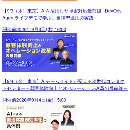
【9/3（木）東京】AIを活用した障害対応最前線 | DevOps
Agentライブデモで学ぶ、自律型運用の実践
開催前
2026年9月3日(木) 16:00
【9/4（金）東京】AIチームメイトが変える次世代コンタク
トセンター～顧客体験向上とオペレーション改革の最前線～
開催前
2026年9月4日(金) 15:00