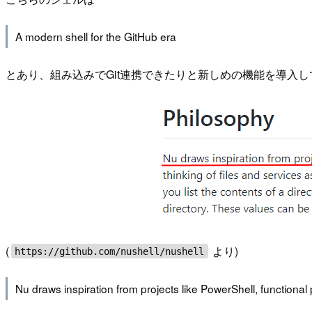
A modern shell for the GitHub era
とあり、組み込みでGit連携できたりと新しめの機能を導入
(
より)
https://github.com/nushell/nushell
Nu draws inspiration from projects like PowerShell, functiona