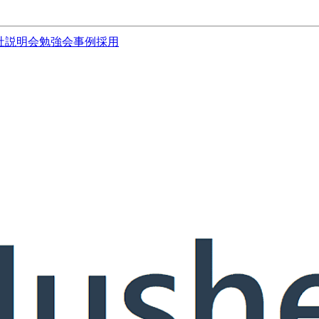
社説明会
勉強会
事例
採用