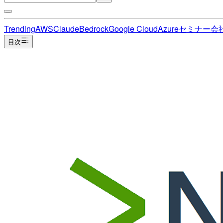
Trending
AWS
Claude
Bedrock
Google Cloud
Azure
セミナー
会
目次