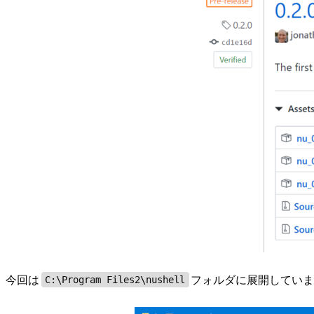
今回は
フォルダに展開してい
C:\Program Files2\nushell