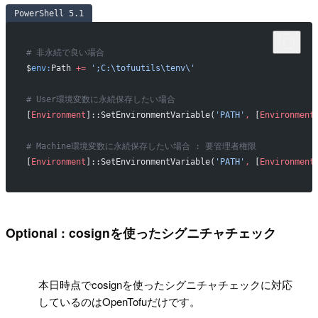
PowerShell 5.1
# 非永続で良い場合
$
env:
Path 
+=
 ';C:\tofuutils\tenv\'
# User環境変数に永続保存したい場合
[
Environment
]::SetEnvironmentVariable(
'PATH'
,
 [
Environment
# Machine環境変数に永続保存したい場合 : 要管理者権限
[
Environment
]::SetEnvironmentVariable(
'PATH'
,
 [
Environment
Optional : cosignを使ったシグニチャチェック
!
本日時点でcosignを使ったシグニチャチェックに対応
しているのはOpenTofuだけです。