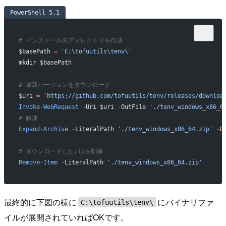
PowerShell 5.1
# インストール先ディレクトリを作成
$basePath 
=
 'C:\tofuutils\tenv\'
mkdir $basePath
# 最新バージョンをダウンロード
$uri 
=
 'https://github.com/tofuutils/tenv/releases/downloa
Invoke-WebRequest
 -
Uri $uri 
-
OutFile 
'./tenv_windows_x86_6
# 解凍
Expand-Archive
 -
LiteralPath 
'./tenv_windows_x86_64.zip'
 -
D
# ダウンロードしたzipを削除
Remove-Item
 -
LiteralPath 
'./tenv_windows_x86_64.zip'
最終的に下図の様に
にバイナリファ
C:\tofuutils\tenv\
イルが展開されていればOKです。