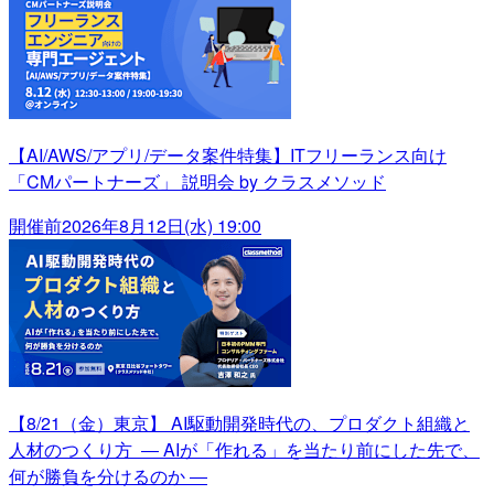
【AI/AWS/アプリ/データ案件特集】ITフリーランス向け
「CMパートナーズ」 説明会 by クラスメソッド
開催前
2026年8月12日(水) 19:00
【8/21（金）東京】 AI駆動開発時代の、プロダクト組織と
人材のつくり方 ― AIが「作れる」を当たり前にした先で、
何が勝負を分けるのか ―