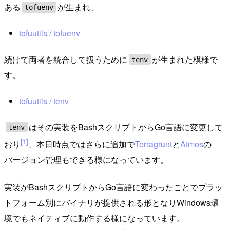
ある
が生まれ、
tofuenv
tofuutils / tofuenv
続けて両者を統合して扱うために
が生まれた模様で
tenv
す。
tofuutils / tenv
はその実装をBashスクリプトからGo言語に変更して
tenv
[1]
おり
、本日時点ではさらに追加で
Terragrunt
と
Atmos
の
バージョン管理もできる様になっています。
実装がBashスクリプトからGo言語に変わったことでプラッ
トフォーム別にバイナリが提供される形となりWindows環
境でもネイティブに動作する様になっています。