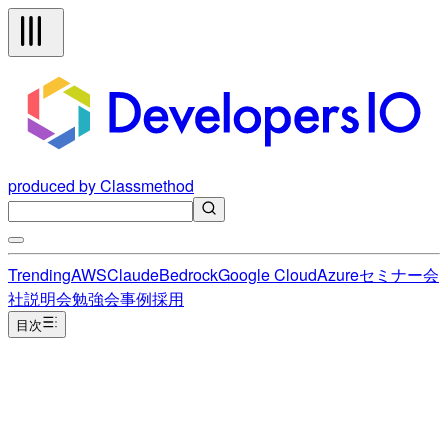
produced by Classmethod
Trending
AWS
Claude
Bedrock
Google Cloud
Azure
セミナー
会
社説明会
勉強会
事例
採用
目次