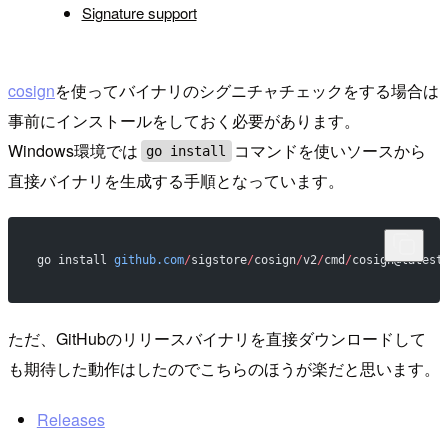
Signature support
cosign
を使ってバイナリのシグニチャチェックをする場合は
事前にインストールをしておく必要があります。
Windows環境では
コマンドを使いソースから
go install
直接バイナリを生成する手順となっています。
go install 
github.com
/
sigstore
/
cosign
/
v2
/
cmd
/
cosign@latest
ただ、GitHubのリリースバイナリを直接ダウンロードして
も期待した動作はしたのでこちらのほうが楽だと思います。
Releases