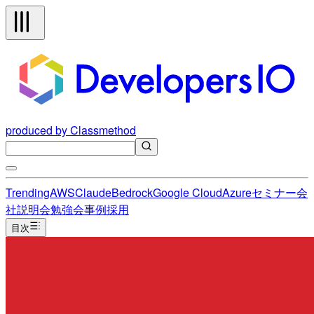
produced by Classmethod
Trending
AWS
Claude
Bedrock
Google Cloud
Azure
セミナー
会
社説明会
勉強会
事例
採用
目次