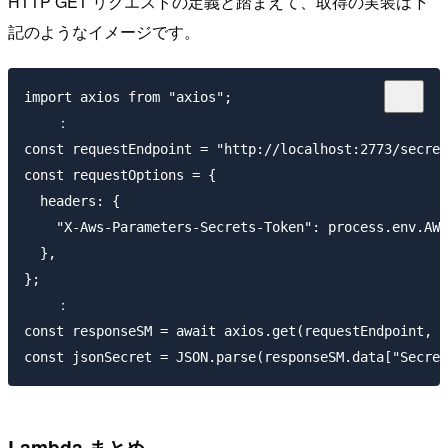
HTTP GET リクエストの定義と踏まえて、取得の実装は下
記のようなイメージです。
import axios from "axios";

    ：

const requestEndpoint = "http://localhost:2773/secret
const requestOptions = {

  headers: {

    "X-Aws-Parameters-Secrets-Token": process.env.AWS
  },

};

    ：

const responseSM = await axios.get(requestEndpoint, r
Lambda まとめ