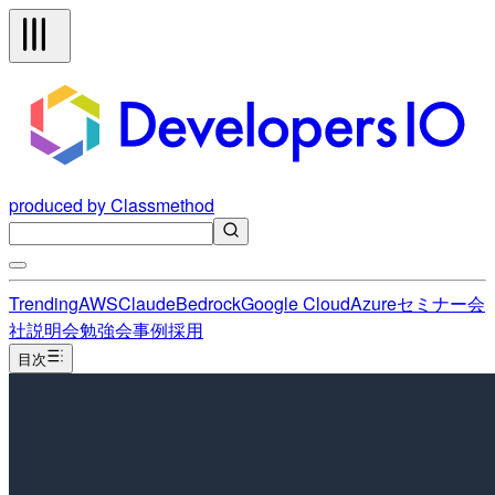
produced by Classmethod
Trending
AWS
Claude
Bedrock
Google Cloud
Azure
セミナー
会
社説明会
勉強会
事例
採用
目次