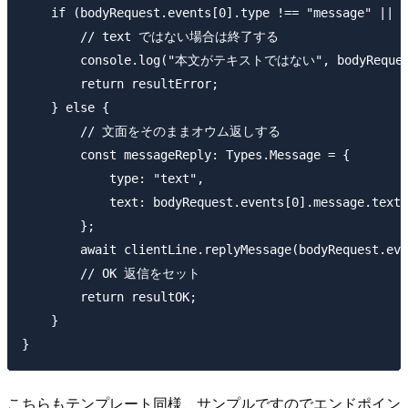
    if (bodyRequest.events[0].type !== "message" || b
        // text ではない場合は終了する

        console.log("本文がテキストではない", bodyRequest
        return resultError;

    } else {

        // 文面をそのままオウム返しする

        const messageReply: Types.Message = {

            type: "text",

            text: bodyRequest.events[0].message.text,

        };

        await clientLine.replyMessage(bodyRequest.eve
        // OK 返信をセット

        return resultOK;

    }

こちらもテンプレート同様、サンプルですのでエンドポイン