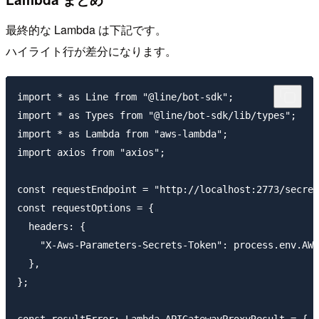
最終的な Lambda は下記です。
ハイライト行が差分になります。
import * as Line from "@line/bot-sdk";

import * as Types from "@line/bot-sdk/lib/types";

import * as Lambda from "aws-lambda";

import axios from "axios";

const requestEndpoint = "http://localhost:2773/secret
const requestOptions = {

  headers: {

    "X-Aws-Parameters-Secrets-Token": process.env.AWS
  },

};
