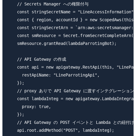
    // Secrets Manager への権限付与

    const stringSecretName = "LineAccessInformation";

    const { region, accountId } = new ScopedAws(this)
    const stringSecretArn = `arn:aws:secretsmanager:$
    const smResource = Secret.fromSecretCompleteArn(t
    smResource.grantRead(lambdaParrotingBot);

    // API Gateway の作成

    const api = new apigateway.RestApi(this, "LinePar
      restApiName: "LineParrotingApi",

    });

    // proxy ありで API Gateway に渡すインテグレーション
    const lambdaInteg = new apigateway.LambdaIntegrat
      proxy: true,

    });

    // API Gateway の POST イベントと Lambda との紐付け

    api.root.addMethod("POST", lambdaInteg);
