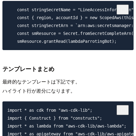
    const stringSecretName = "LineAccessInformation";

    const { region, accountId } = new ScopedAws(this)
    const stringSecretArn = `arn:aws:secretsmanager:$
    const smResource = Secret.fromSecretCompleteArn(t
テンプレートまとめ
最終的なテンプレートは下記です。
ハイライト行が差分になります。
import * as cdk from "aws-cdk-lib";

import { Construct } from "constructs";

import * as lambda from "aws-cdk-lib/aws-lambda";

import * as apigateway from "aws-cdk-lib/aws-apigatew