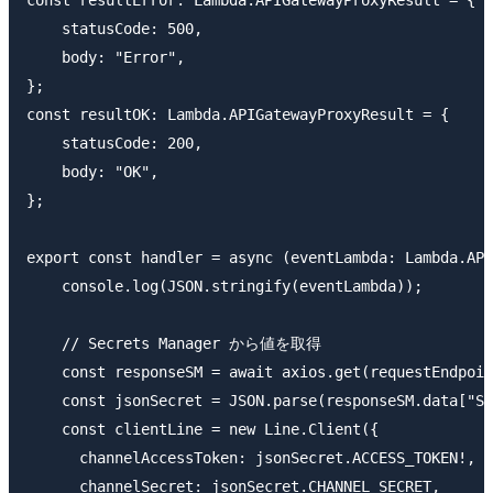
const resultError: Lambda.APIGatewayProxyResult = {

    statusCode: 500,

    body: "Error",

};

const resultOK: Lambda.APIGatewayProxyResult = {

    statusCode: 200,

    body: "OK",

};

export const handler = async (eventLambda: Lambda.API
    console.log(JSON.stringify(eventLambda));

    // Secrets Manager から値を取得

    const responseSM = await axios.get(requestEndpoin
    const jsonSecret = JSON.parse(responseSM.data["Se
    const clientLine = new Line.Client({

      channelAccessToken: jsonSecret.ACCESS_TOKEN!,

      channelSecret: jsonSecret.CHANNEL_SECRET,
