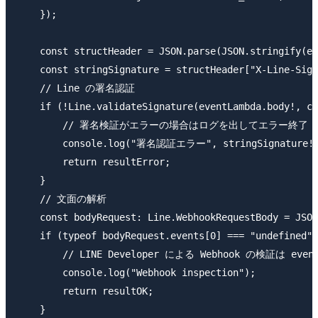
    });

    const structHeader = JSON.parse(JSON.stringify(ev
    const stringSignature = structHeader["X-Line-Sign
    // Line の署名認証

    if (!Line.validateSignature(eventLambda.body!, cl
        // 署名検証がエラーの場合はログを出してエラー終了

        console.log("署名認証エラー", stringSignature!)
        return resultError;

    }

    // 文面の解析

    const bodyRequest: Line.WebhookRequestBody = JSON
    if (typeof bodyRequest.events[0] === "undefined")
        // LINE Developer による Webhook の検証は 
        console.log("Webhook inspection");

        return resultOK;

    }
