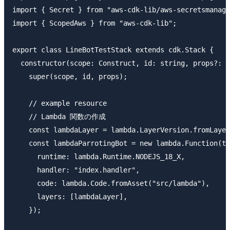
import { Secret } from "aws-cdk-lib/aws-secretsmanage
import { ScopedAws } from "aws-cdk-lib";

export class LineBotTestStack extends cdk.Stack {

  constructor(scope: Construct, id: string, props?: c
    super(scope, id, props);

    // example resource

    // Lambda 関数の作成

    const lambdaLayer = lambda.LayerVersion.fromLayer
    const lambdaParrotingBot = new lambda.Function(th
      runtime: lambda.Runtime.NODEJS_18_X,

      handler: "index.handler",

      code: lambda.Code.fromAsset("src/lambda"),

      layers: [lambdaLayer],

    });
