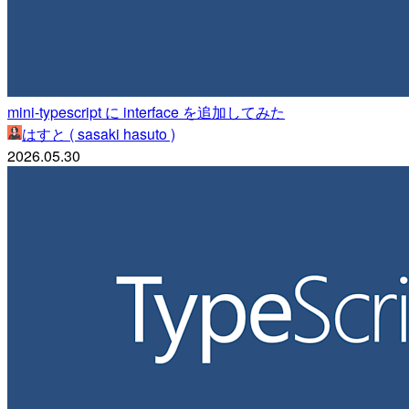
mini-typescript に interface を追加してみた
はすと ( sasaki hasuto )
2026.05.30