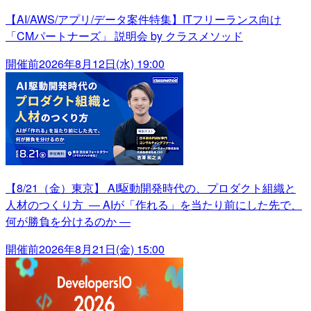
【AI/AWS/アプリ/データ案件特集】ITフリーランス向け
「CMパートナーズ」 説明会 by クラスメソッド
開催前
2026年8月12日(水) 19:00
【8/21（金）東京】 AI駆動開発時代の、プロダクト組織と
人材のつくり方 ― AIが「作れる」を当たり前にした先で、
何が勝負を分けるのか ―
開催前
2026年8月21日(金) 15:00