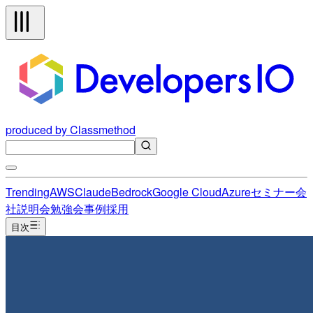
produced by Classmethod
Trending
AWS
Claude
Bedrock
Google Cloud
Azure
セミナー
会
社説明会
勉強会
事例
採用
目次