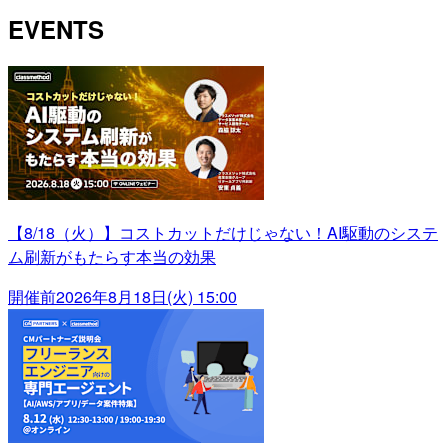
EVENTS
【8/18（火）】コストカットだけじゃない！AI駆動のシステ
ム刷新がもたらす本当の効果
開催前
2026年8月18日(火) 15:00