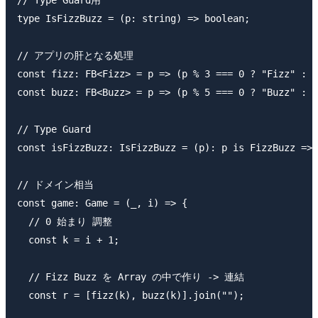
// Type Guard用

type IsFizzBuzz = (p: string) => boolean;

// アプリの肝となる処理

const fizz: FB<Fizz> = p => (p % 3 === 0 ? "Fizz" : "
const buzz: FB<Buzz> = p => (p % 5 === 0 ? "Buzz" : "
// Type Guard

const isFizzBuzz: IsFizzBuzz = (p): p is FizzBuzz => 
// ドメイン相当

const game: Game = (_, i) => {

  // 0 始まり 調整

  const k = i + 1;

  // Fizz Buzz を Array の中で作り -> 連結

  const r = [fizz(k), buzz(k)].join("");
