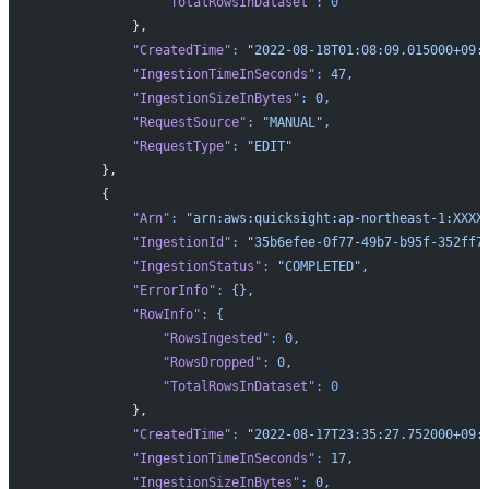
                "TotalRowsInDataset"
:
 0
            },
            "CreatedTime"
:
 "2022-08-18T01:08:09.015000+09:
            "IngestionTimeInSeconds"
:
 47,
            "IngestionSizeInBytes"
:
 0,
            "RequestSource"
:
 "MANUAL",
            "RequestType"
:
 "EDIT"
        },
        {
            "Arn"
:
 "arn:aws:quicksight:ap-northeast-1:XXXX
            "IngestionId"
:
 "35b6efee-0f77-49b7-b95f-352ff7
            "IngestionStatus"
:
 "COMPLETED",
            "ErrorInfo"
:
 {},
            "RowInfo"
:
 {
                "RowsIngested"
:
 0,
                "RowsDropped"
:
 0,
                "TotalRowsInDataset"
:
 0
            },
            "CreatedTime"
:
 "2022-08-17T23:35:27.752000+09:
            "IngestionTimeInSeconds"
:
 17,
            "IngestionSizeInBytes"
:
 0,