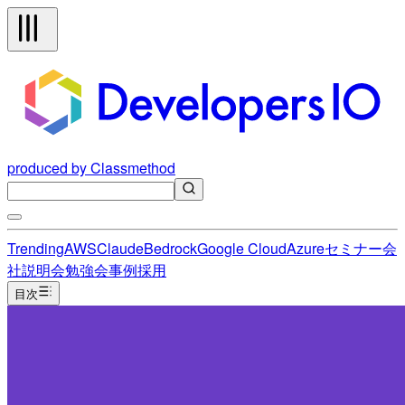
produced by Classmethod
Trending
AWS
Claude
Bedrock
Google Cloud
Azure
セミナー
会
社説明会
勉強会
事例
採用
目次