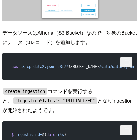
データソースはAthena（S3 Bucket）なので、対象のBucket
にデータ（3レコード）を追加します。
aws
 s3
 cp
 data2.json
 s3://
${BUCKET_NAME}
/data/data2.json
コマンドを実行する
create-ingestion
と、
となりingestion
"IngestionStatus": "INITIALIZED"
が開始されたようです。
$
 ingestionId=
$(
date
 +%s
)