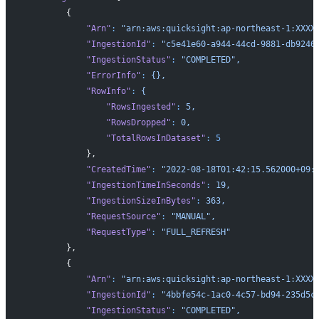
        {
            "Arn"
:
 "arn:aws:quicksight:ap-northeast-1:XXXX
            "IngestionId"
:
 "c5e41e60-a944-44cd-9881-db9246
            "IngestionStatus"
:
 "COMPLETED",
            "ErrorInfo"
:
 {},
            "RowInfo"
:
 {
                "RowsIngested"
:
 5,
                "RowsDropped"
:
 0,
                "TotalRowsInDataset"
:
 5
            },
            "CreatedTime"
:
 "2022-08-18T01:42:15.562000+09:
            "IngestionTimeInSeconds"
:
 19,
            "IngestionSizeInBytes"
:
 363,
            "RequestSource"
:
 "MANUAL",
            "RequestType"
:
 "FULL_REFRESH"
        },
        {
            "Arn"
:
 "arn:aws:quicksight:ap-northeast-1:XXXX
            "IngestionId"
:
 "4bbfe54c-1ac0-4c57-bd94-235d5c
            "IngestionStatus"
:
 "COMPLETED",