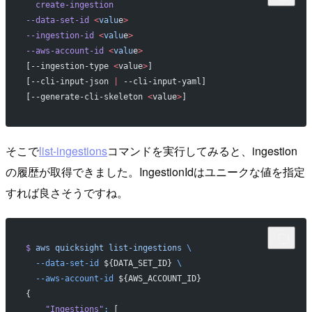
  create-ingestion
--data-set-id
 <
valu
e
>
--ingestion-id
 <
valu
e
>
--aws-account-id
 <
valu
e
>
[--ingestion-type 
<
value
>
]
[--cli-input-json 
|
 --cli-input-yaml]
[--generate-cli-skeleton 
<
value
>
]
そこで
list-ingestions
コマンドを実行してみると、ingestion
の履歴が取得できました。IngestionIdはユニークな値を指定
すれば良さそうですね。
$
 aws
 quicksight
 list-ingestions
 \
  --data-set-id
 ${DATA_SET_ID} 
\
  --aws-account-id
 ${AWS_ACCOUNT_ID}
{
    "Ingestions"
:
 [