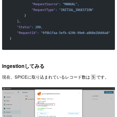
            "RequestSource"
:
 "MANUAL",
            "RequestType"
:
 "INITIAL_INGESTION"
        }
    ],
    "Status"
:
 200,
    "RequestId"
:
 "9f8b1faa-5efb-4296-99e6-a868e2bb66a8"
}
ingestionしてみる
現在、SPICEに取り込まれているレコード数は
です。
5