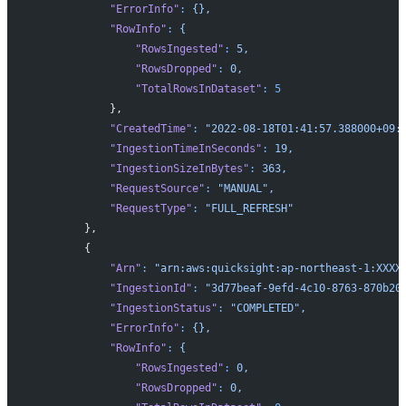
            "ErrorInfo"
:
 {},
            "RowInfo"
:
 {
                "RowsIngested"
:
 5,
                "RowsDropped"
:
 0,
                "TotalRowsInDataset"
:
 5
            },
            "CreatedTime"
:
 "2022-08-18T01:41:57.388000+09:
            "IngestionTimeInSeconds"
:
 19,
            "IngestionSizeInBytes"
:
 363,
            "RequestSource"
:
 "MANUAL",
            "RequestType"
:
 "FULL_REFRESH"
        },
        {
            "Arn"
:
 "arn:aws:quicksight:ap-northeast-1:XXXX
            "IngestionId"
:
 "3d77beaf-9efd-4c10-8763-870b20
            "IngestionStatus"
:
 "COMPLETED",
            "ErrorInfo"
:
 {},
            "RowInfo"
:
 {
                "RowsIngested"
:
 0,
                "RowsDropped"
:
 0,