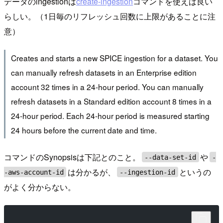
データのingestionは
create-ingestion
コマンドを使えば良い
らしい。（1日毎のリフレッシュ回数に上限があることに注
意）
Creates and starts a new SPICE ingestion for a dataset. You
can manually refresh datasets in an Enterprise edition
account 32 times in a 24-hour period. You can manually
refresh datasets in a Standard edition account 8 times in a
24-hour period. Each 24-hour period is measured starting
24 hours before the current date and time.
コマンドのSynopsisは下記とのこと。
や
--data-set-id
-
は分かるが、
というの
-aws-account-id
--ingestion-id
がよく分からない。