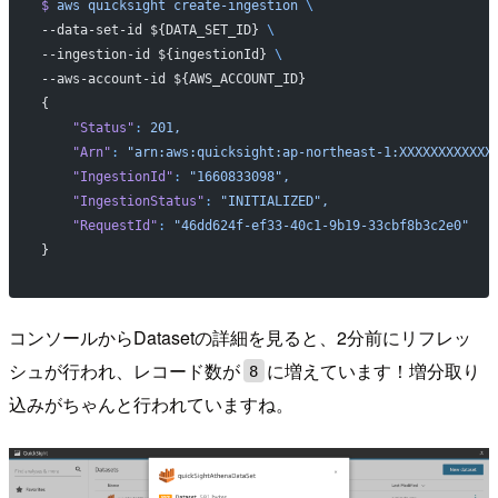
$
 aws
 quicksight
 create-ingestion
 \
--data-set-id ${DATA_SET_ID} 
\
--ingestion-id ${ingestionId} 
\
--aws-account-id ${AWS_ACCOUNT_ID}
{
    "Status"
:
 201,
    "Arn"
:
 "arn:aws:quicksight:ap-northeast-1:XXXXXXXXXXXX
    "IngestionId"
:
 "1660833098",
    "IngestionStatus"
:
 "INITIALIZED",
    "RequestId"
:
 "46dd624f-ef33-40c1-9b19-33cbf8b3c2e0"
}
コンソールからDatasetの詳細を見ると、2分前にリフレッ
シュが行われ、レコード数が
に増えています！増分取り
8
込みがちゃんと行われていますね。