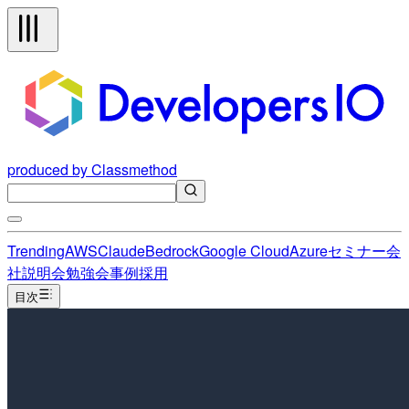
produced by Classmethod
Trending
AWS
Claude
Bedrock
Google Cloud
Azure
セミナー
会
社説明会
勉強会
事例
採用
目次