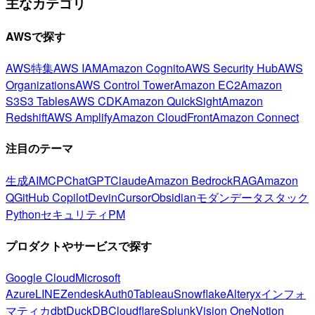
主なカテゴリ
AWSで探す
AWS特集
AWS IAM
Amazon Cognito
AWS Security Hub
AWS
Organizations
AWS Control Tower
Amazon EC2
Amazon
S3
S3 Tables
AWS CDK
Amazon QuickSight
Amazon
Redshift
AWS Amplify
Amazon CloudFront
Amazon Connect
注目のテーマ
生成AI
MCP
ChatGPT
Claude
Amazon Bedrock
RAG
Amazon
Q
GitHub Copilot
Devin
Cursor
Obsidian
モダンデータスタック
Python
セキュリティ
PM
プロダクトやサービスで探す
Google Cloud
Microsoft
Azure
LINE
Zendesk
Auth0
Tableau
Snowflake
Alteryx
インフォ
マティカ
dbt
DuckDB
Cloudflare
Splunk
Vision One
Notion