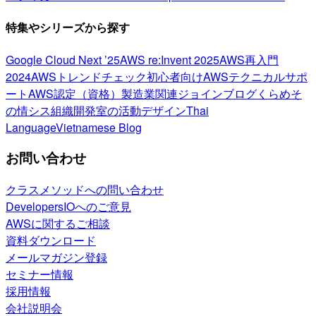
特集やシリーズから探す
Google Cloud Next ’25
AWS re:Invent 2025
AWS再入門
2024
AWSトレンドチェック
初心者向け
AWSテクニカルサポ
ート
AWS認定（資格）
製造業関連
ジョインブログ
くらめそ
の情シス
組織開発室の活動
デザイン
Thai
Language
Vietnamese Blog
お問い合わせ
クラスメソッドへの問い合わせ
DevelopersIOへのご意見
AWSに関するご相談
資料ダウンロード
メールマガジン登録
セミナー情報
採用情報
会社説明会