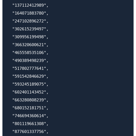
  "137112412989",

  "164071883780",

  "247102896272",

  "302615239497",

  "309956199498",

  "366320600621",

  "465558535106",

  "490389498239",

  "517802777641",

  "591542846629",

  "593245189075",

  "602401143452",

  "663280808239",

  "680152181751",

  "746694360614",

  "801119661308",

  "877601337756",
