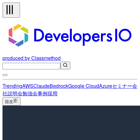
produced by Classmethod
Trending
AWS
Claude
Bedrock
Google Cloud
Azure
セミナー
会
社説明会
勉強会
事例
採用
目次