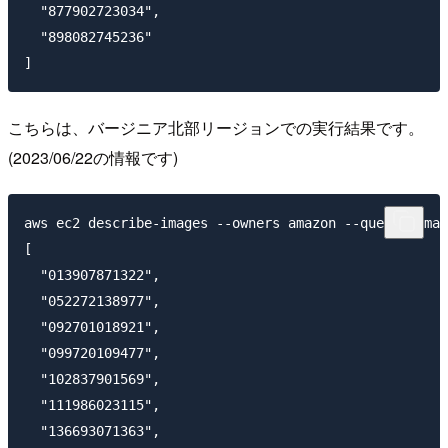
  "877902723034",

  "898082745236"

こちらは、バージニア北部リージョンでの実行結果です。
(2023/06/22の情報です)
aws ec2 describe-images --owners amazon --query 'Imag
[

  "013907871322",

  "052272138977",

  "092701018921",

  "099720109477",

  "102837901569",

  "111986023115",

  "136693071363",
