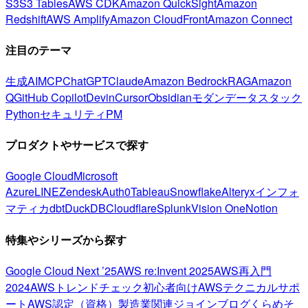
S3
S3 Tables
AWS CDK
Amazon QuickSight
Amazon
Redshift
AWS Amplify
Amazon CloudFront
Amazon Connect
注目のテーマ
生成AI
MCP
ChatGPT
Claude
Amazon Bedrock
RAG
Amazon
Q
GitHub Copilot
Devin
Cursor
Obsidian
モダンデータスタック
Python
セキュリティ
PM
プロダクトやサービスで探す
Google Cloud
Microsoft
Azure
LINE
Zendesk
Auth0
Tableau
Snowflake
Alteryx
インフォ
マティカ
dbt
DuckDB
Cloudflare
Splunk
Vision One
Notion
特集やシリーズから探す
Google Cloud Next ’25
AWS re:Invent 2025
AWS再入門
2024
AWSトレンドチェック
初心者向け
AWSテクニカルサポ
ート
AWS認定（資格）
製造業関連
ジョインブログ
くらめそ