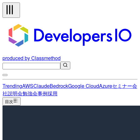
produced by Classmethod
Trending
AWS
Claude
Bedrock
Google Cloud
Azure
セミナー
会
社説明会
勉強会
事例
採用
目次