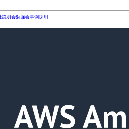
社説明会
勉強会
事例
採用