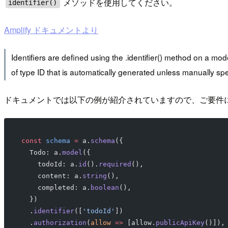
メソッドを使用してください。
identifier()
Amplify ドキュメントより
Identifiers are defined using the .identifier() method on a model
of type ID that is automatically generated unless manually spe
ドキュメントでは以下の例が紹介されていますので、ご要件
const
 schema
 =
 a.
schema
({
  Todo: a.
model
({
    todoId: a.
id
().
required
(),
    content: a.
string
(),
    completed: a.
boolean
(),
  })
  .
identifier
([
'todoId'
])
  .
authorization
(
allow
 =>
 [allow.
publicApiKey
()]),