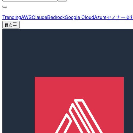
Trending
AWS
Claude
Bedrock
Google Cloud
Azure
セミナー
会
目次