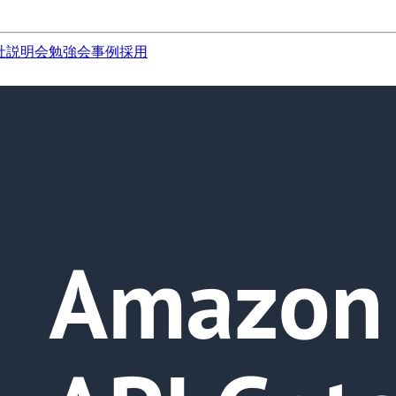
社説明会
勉強会
事例
採用