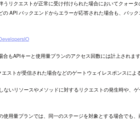
ーの送信を伴うリクエストが正常に受け付けられた場合においてクォ
 などの API バックエンドからエラーが応答された場合も、バ
elopersIO
を返した場合もAPIキーと使用量プランのアクセス回数には計上され
リクエストが受信された場合などのゲートウェイレスポンスに
PI キーを必要としないリソースやメソッドに対するリクエストの発生
I Gateway の使用量プランでは、同一のステージを対象とする場