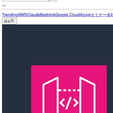
Trending
AWS
Claude
Bedrock
Google Cloud
Azure
セミナー
会
目次