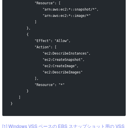
            "Resource": [
                "arn:aws:ec2:*::snapshot/*",
                "arn:aws:ec2:*::image/*"
            ]
        },
        {
            "Effect": "Allow",
            "Action": [
                "ec2:DescribeInstances",
                "ec2:CreateSnapshot",
                "ec2:CreateImage",
                "ec2:DescribeImages"
            ],
            "Resource": "*"
        }
    ]
}
[1] Windows VSS ベースの EBS スナップショット用の VSS