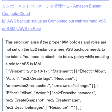
コンポーネントパッケージを管理する - Amazon Elastic
Compute Cloud
[2] AWS backup status as Completed but with warning VSS
or SSM | AWS re:Post
This error can arise if the proper IAM policies and roles are
not set on the Ec2 instance where VSS backups needs to
be taken. You need to attach the below policy while creating
a role for VSS in IAM.
{ "Version": "2012-10-17", "Statement": [ { "Effect": "Allow",
"Action": "ec2:CreateTags", "Resource": [
"arn:aws:ec2:::snapshot/", "arn:aws:ec2:::image/" ] }, {
"Effect": "Allow", "Action": [ "ec2:DescribeInstances",
"ec2:CreateSnapshot", "ec2:CreateImage",
"ec2:DescribeImages" ], "Resource": "*" } ] }