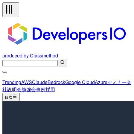
produced by Classmethod
Trending
AWS
Claude
Bedrock
Google Cloud
Azure
セミナー
会
社説明会
勉強会
事例
採用
目次