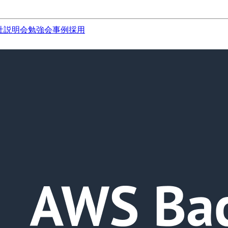
社説明会
勉強会
事例
採用