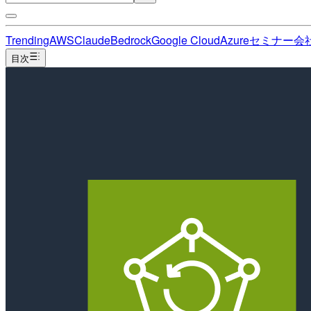
Trending
AWS
Claude
Bedrock
Google Cloud
Azure
セミナー
会
目次