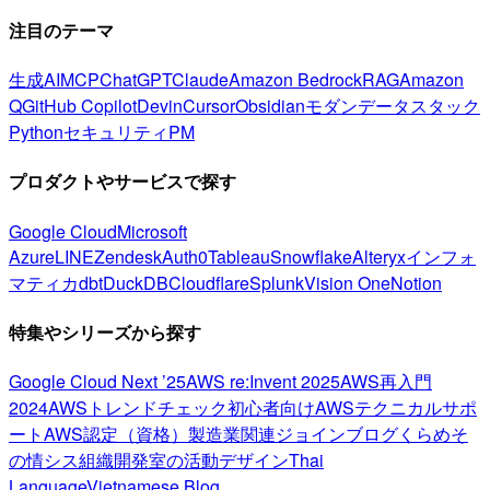
注目のテーマ
生成AI
MCP
ChatGPT
Claude
Amazon Bedrock
RAG
Amazon
Q
GitHub Copilot
Devin
Cursor
Obsidian
モダンデータスタック
Python
セキュリティ
PM
プロダクトやサービスで探す
Google Cloud
Microsoft
Azure
LINE
Zendesk
Auth0
Tableau
Snowflake
Alteryx
インフォ
マティカ
dbt
DuckDB
Cloudflare
Splunk
Vision One
Notion
特集やシリーズから探す
Google Cloud Next ’25
AWS re:Invent 2025
AWS再入門
2024
AWSトレンドチェック
初心者向け
AWSテクニカルサポ
ート
AWS認定（資格）
製造業関連
ジョインブログ
くらめそ
の情シス
組織開発室の活動
デザイン
Thai
Language
Vietnamese Blog