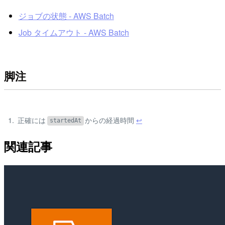
ジョブの状態 - AWS Batch
Job タイムアウト - AWS Batch
脚注
正確には
からの経過時間
↩
startedAt
関連記事