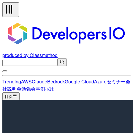
produced by Classmethod
Trending
AWS
Claude
Bedrock
Google Cloud
Azure
セミナー
会
社説明会
勉強会
事例
採用
目次