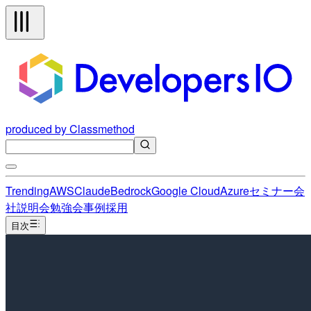
produced by Classmethod
Trending
AWS
Claude
Bedrock
Google Cloud
Azure
セミナー
会
社説明会
勉強会
事例
採用
目次