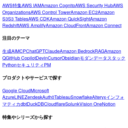
AWS特集
AWS IAM
Amazon Cognito
AWS Security Hub
AWS
Organizations
AWS Control Tower
Amazon EC2
Amazon
S3
S3 Tables
AWS CDK
Amazon QuickSight
Amazon
Redshift
AWS Amplify
Amazon CloudFront
Amazon Connect
注目のテーマ
生成AI
MCP
ChatGPT
Claude
Amazon Bedrock
RAG
Amazon
Q
GitHub Copilot
Devin
Cursor
Obsidian
モダンデータスタック
Python
セキュリティ
PM
プロダクトやサービスで探す
Google Cloud
Microsoft
Azure
LINE
Zendesk
Auth0
Tableau
Snowflake
Alteryx
インフォ
マティカ
dbt
DuckDB
Cloudflare
Splunk
Vision One
Notion
特集やシリーズから探す