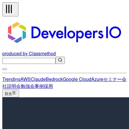
produced by Classmethod
Trending
AWS
Claude
Bedrock
Google Cloud
Azure
セミナー
会
社説明会
勉強会
事例
採用
目次