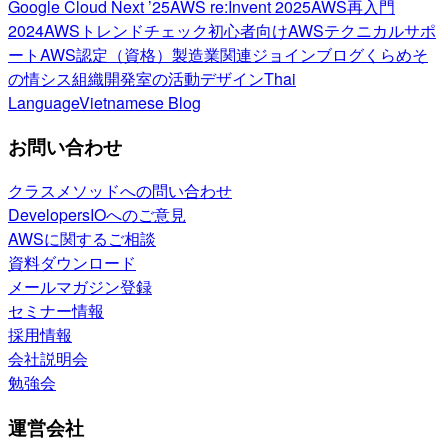
Google Cloud Next ’25
AWS re:Invent 2025
AWS再入門
2024
AWSトレンドチェック
初心者向け
AWSテクニカルサポ
ート
AWS認定（資格）
製造業関連
ジョインブログ
くらめそ
の情シス
組織開発室の活動
デザイン
Thai
Language
Vietnamese Blog
お問い合わせ
クラスメソッドへの問い合わせ
DevelopersIOへのご意見
AWSに関するご相談
資料ダウンロード
メールマガジン登録
セミナー情報
採用情報
会社説明会
勉強会
運営会社