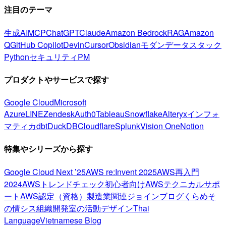
注目のテーマ
生成AI
MCP
ChatGPT
Claude
Amazon Bedrock
RAG
Amazon
Q
GitHub Copilot
Devin
Cursor
Obsidian
モダンデータスタック
Python
セキュリティ
PM
プロダクトやサービスで探す
Google Cloud
Microsoft
Azure
LINE
Zendesk
Auth0
Tableau
Snowflake
Alteryx
インフォ
マティカ
dbt
DuckDB
Cloudflare
Splunk
Vision One
Notion
特集やシリーズから探す
Google Cloud Next ’25
AWS re:Invent 2025
AWS再入門
2024
AWSトレンドチェック
初心者向け
AWSテクニカルサポ
ート
AWS認定（資格）
製造業関連
ジョインブログ
くらめそ
の情シス
組織開発室の活動
デザイン
Thai
Language
Vietnamese Blog