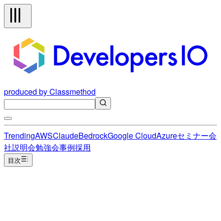
produced by Classmethod
Trending
AWS
Claude
Bedrock
Google Cloud
Azure
セミナー
会
社説明会
勉強会
事例
採用
目次