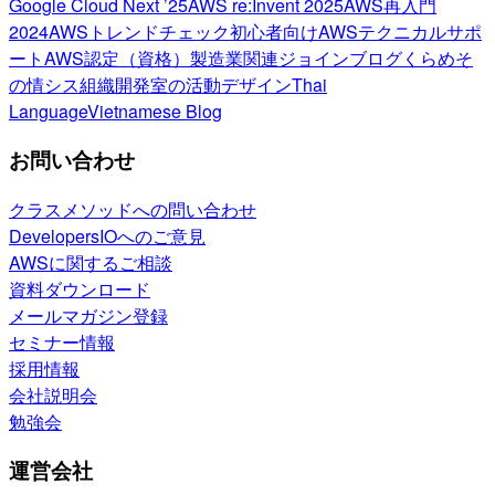
Google Cloud Next ’25
AWS re:Invent 2025
AWS再入門
2024
AWSトレンドチェック
初心者向け
AWSテクニカルサポ
ート
AWS認定（資格）
製造業関連
ジョインブログ
くらめそ
の情シス
組織開発室の活動
デザイン
Thai
Language
Vietnamese Blog
お問い合わせ
クラスメソッドへの問い合わせ
DevelopersIOへのご意見
AWSに関するご相談
資料ダウンロード
メールマガジン登録
セミナー情報
採用情報
会社説明会
勉強会
運営会社