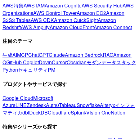
AWS特集
AWS IAM
Amazon Cognito
AWS Security Hub
AWS
Organizations
AWS Control Tower
Amazon EC2
Amazon
S3
S3 Tables
AWS CDK
Amazon QuickSight
Amazon
Redshift
AWS Amplify
Amazon CloudFront
Amazon Connect
注目のテーマ
生成AI
MCP
ChatGPT
Claude
Amazon Bedrock
RAG
Amazon
Q
GitHub Copilot
Devin
Cursor
Obsidian
モダンデータスタック
Python
セキュリティ
PM
プロダクトやサービスで探す
Google Cloud
Microsoft
Azure
LINE
Zendesk
Auth0
Tableau
Snowflake
Alteryx
インフォ
マティカ
dbt
DuckDB
Cloudflare
Splunk
Vision One
Notion
特集やシリーズから探す