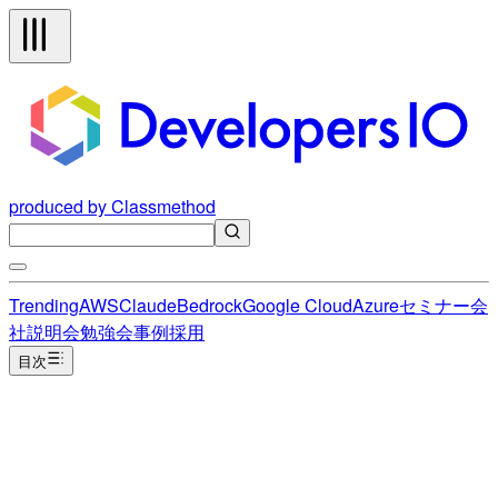
produced by Classmethod
Trending
AWS
Claude
Bedrock
Google Cloud
Azure
セミナー
会
社説明会
勉強会
事例
採用
目次