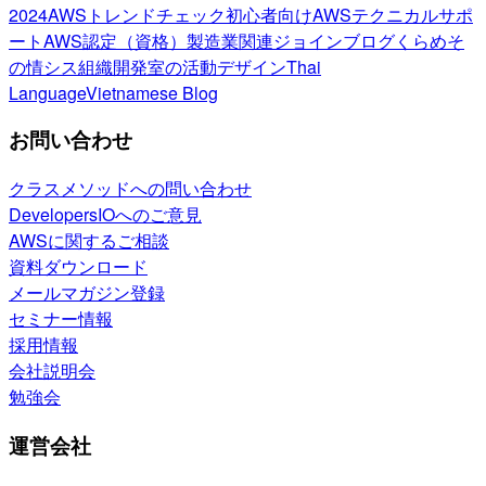
2024
AWSトレンドチェック
初心者向け
AWSテクニカルサポ
ート
AWS認定（資格）
製造業関連
ジョインブログ
くらめそ
の情シス
組織開発室の活動
デザイン
Thai
Language
Vietnamese Blog
お問い合わせ
クラスメソッドへの問い合わせ
DevelopersIOへのご意見
AWSに関するご相談
資料ダウンロード
メールマガジン登録
セミナー情報
採用情報
会社説明会
勉強会
運営会社