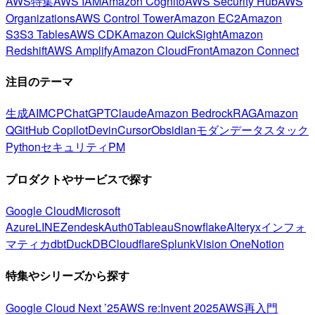
AWS特集
AWS IAM
Amazon Cognito
AWS Security Hub
AWS
Organizations
AWS Control Tower
Amazon EC2
Amazon
S3
S3 Tables
AWS CDK
Amazon QuickSight
Amazon
Redshift
AWS Amplify
Amazon CloudFront
Amazon Connect
注目のテーマ
生成AI
MCP
ChatGPT
Claude
Amazon Bedrock
RAG
Amazon
Q
GitHub Copilot
Devin
Cursor
Obsidian
モダンデータスタック
Python
セキュリティ
PM
プロダクトやサービスで探す
Google Cloud
Microsoft
Azure
LINE
Zendesk
Auth0
Tableau
Snowflake
Alteryx
インフォ
マティカ
dbt
DuckDB
Cloudflare
Splunk
Vision One
Notion
特集やシリーズから探す
Google Cloud Next ’25
AWS re:Invent 2025
AWS再入門