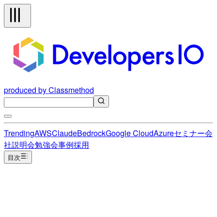
produced by Classmethod
Trending
AWS
Claude
Bedrock
Google Cloud
Azure
セミナー
会
社説明会
勉強会
事例
採用
目次