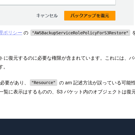
の管理ポリシー
の
"AWSBackupServiceRolePolicyForS3Restore"
をバケットに復元するのに必要な権限が含まれています。これには、バ
す。
る必要があり、
の arn 記述方法が誤っている可
"Resource"
覧に表示はするものの、S3 バケット内のオブジェクトは復