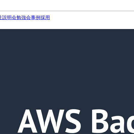
社説明会
勉強会
事例
採用