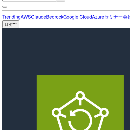
Trending
AWS
Claude
Bedrock
Google Cloud
Azure
セミナー
会
目次