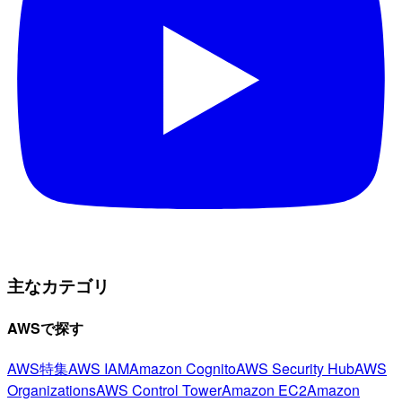
主なカテゴリ
AWSで探す
AWS特集
AWS IAM
Amazon Cognito
AWS Security Hub
AWS
Organizations
AWS Control Tower
Amazon EC2
Amazon