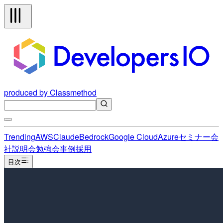
produced by Classmethod
Trending
AWS
Claude
Bedrock
Google Cloud
Azure
セミナー
会
社説明会
勉強会
事例
採用
目次