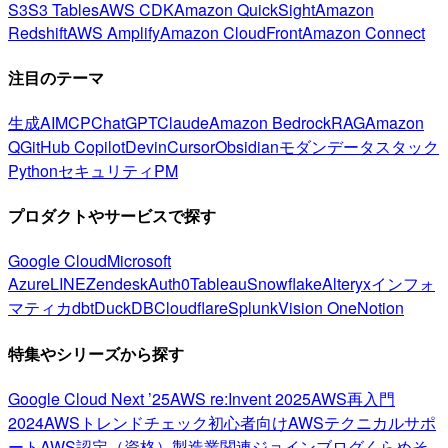
S3
S3 Tables
AWS CDK
Amazon QuickSight
Amazon
Redshift
AWS Amplify
Amazon CloudFront
Amazon Connect
注目のテーマ
生成AI
MCP
ChatGPT
Claude
Amazon Bedrock
RAG
Amazon
Q
GitHub Copilot
Devin
Cursor
Obsidian
モダンデータスタック
Python
セキュリティ
PM
プロダクトやサービスで探す
Google Cloud
Microsoft
Azure
LINE
Zendesk
Auth0
Tableau
Snowflake
Alteryx
インフォ
マティカ
dbt
DuckDB
Cloudflare
Splunk
Vision One
Notion
特集やシリーズから探す
Google Cloud Next ’25
AWS re:Invent 2025
AWS再入門
2024
AWSトレンドチェック
初心者向け
AWSテクニカルサポ
ート
AWS認定（資格）
製造業関連
ジョインブログ
くらめそ