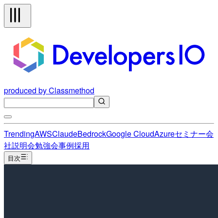
produced by Classmethod
Trending
AWS
Claude
Bedrock
Google Cloud
Azure
セミナー
会
社説明会
勉強会
事例
採用
目次