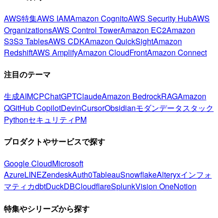
AWS特集
AWS IAM
Amazon Cognito
AWS Security Hub
AWS
Organizations
AWS Control Tower
Amazon EC2
Amazon
S3
S3 Tables
AWS CDK
Amazon QuickSight
Amazon
Redshift
AWS Amplify
Amazon CloudFront
Amazon Connect
注目のテーマ
生成AI
MCP
ChatGPT
Claude
Amazon Bedrock
RAG
Amazon
Q
GitHub Copilot
Devin
Cursor
Obsidian
モダンデータスタック
Python
セキュリティ
PM
プロダクトやサービスで探す
Google Cloud
Microsoft
Azure
LINE
Zendesk
Auth0
Tableau
Snowflake
Alteryx
インフォ
マティカ
dbt
DuckDB
Cloudflare
Splunk
Vision One
Notion
特集やシリーズから探す