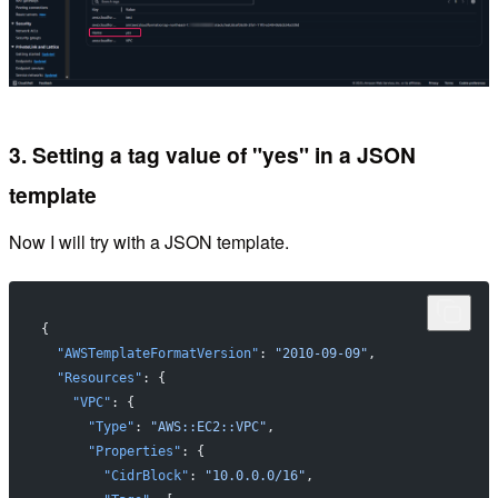
3. Setting a tag value of "yes" in a JSON
template
Now I will try with a JSON template.
{
  "AWSTemplateFormatVersion"
: 
"2010-09-09"
,
  "Resources"
: {
    "VPC"
: {
      "Type"
: 
"AWS::EC2::VPC"
,
      "Properties"
: {
        "CidrBlock"
: 
"10.0.0.0/16"
,