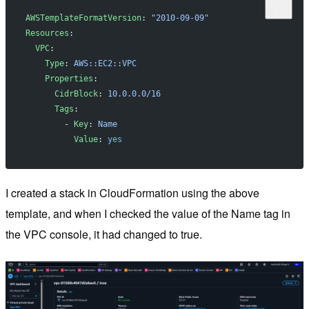
AWSTemplateFormatVersion
: 
"2010-09-09"
Resources
:
  VPC
:
    Type
: 
AWS::EC2::VPC
    Properties
:
      CidrBlock
: 
10.0.0.0/16
      Tags
:
        - 
Key
: 
Name
          Value
: 
yes
I created a stack in CloudFormation using the above
template, and when I checked the value of the Name tag in
the VPC console, it had changed to true.