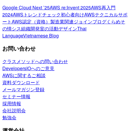
Google Cloud Next ’25
AWS re:Invent 2025
AWS再入門
2024
AWSトレンドチェック
初心者向け
AWSテクニカルサポ
ート
AWS認定（資格）
製造業関連
ジョインブログ
くらめそ
の情シス
組織開発室の活動
デザイン
Thai
Language
Vietnamese Blog
お問い合わせ
クラスメソッドへの問い合わせ
DevelopersIOへのご意見
AWSに関するご相談
資料ダウンロード
メールマガジン登録
セミナー情報
採用情報
会社説明会
勉強会
運営会社