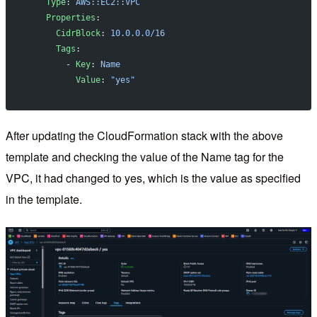
    Type
: 
AWS::EC2::VPC
    Properties
:
      CidrBlock
: 
10.0.0.0/16
      Tags
:
        - 
Key
: 
Name
          Value
: 
"yes"
After updating the CloudFormation stack with the above
template and checking the value of the Name tag for the
VPC, it had changed to yes, which is the value as specified
in the template.