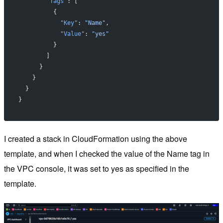
        "Tags"
: [
          {
            "Key"
: 
"Name"
,
            "Value"
: 
"yes"
          }
        ]
      }
    }
  }
}
I created a stack in CloudFormation using the above
template, and when I checked the value of the Name tag in
the VPC console, it was set to yes as specified in the
template.