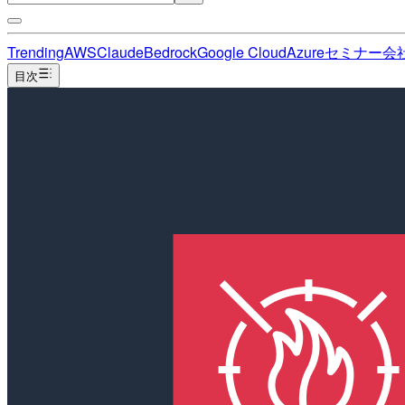
Trending
AWS
Claude
Bedrock
Google Cloud
Azure
セミナー
会
目次