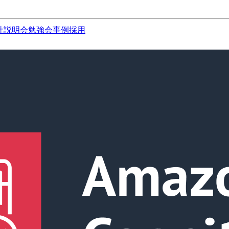
社説明会
勉強会
事例
採用