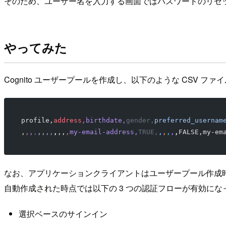
そのため、ユーザー名を入力する画面ではパスワードのリセ
やってみた
Cognito ユーザープールを作成し、以下のような CSV 
profile,
address,
birthdate,
gender,
preferred_usernam
,
,
,
,
,
,
,
,
,
,,
,
my-email-address,
TRUE,
,
,
,
,
,
FALSE,my-em
なお、アプリケーションクライアントはユーザープール作成
自動作成された時点では以下の 3 つの認証フローが有効にな
選択ベースのサインイン