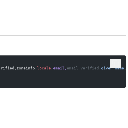
erified,zoneinfo,
locale,
email,
email_verified,
given_name,