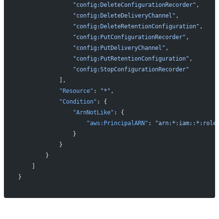
                "config:DeleteConfigurationRecorder"
,
                "config:DeleteDeliveryChannel"
,
                "config:DeleteRetentionConfiguration"
,
                "config:PutConfigurationRecorder"
,
                "config:PutDeliveryChannel"
,
                "config:PutRetentionConfiguration"
,
                "config:StopConfigurationRecorder"
            ],
            "Resource"
: 
"*"
,
            "Condition"
: {
                "ArnNotLike"
: {
                    "aws:PrincipalARN"
: 
"arn:*:iam::*:role
                }
            }
        }
    ]
}