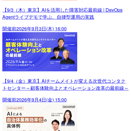
【9/3（木）東京】AIを活用した障害対応最前線 | DevOps
Agentライブデモで学ぶ、自律型運用の実践
開催前
2026年9月3日(木) 16:00
【9/4（金）東京】AIチームメイトが変える次世代コンタク
トセンター～顧客体験向上とオペレーション改革の最前線～
開催前
2026年9月4日(金) 15:00