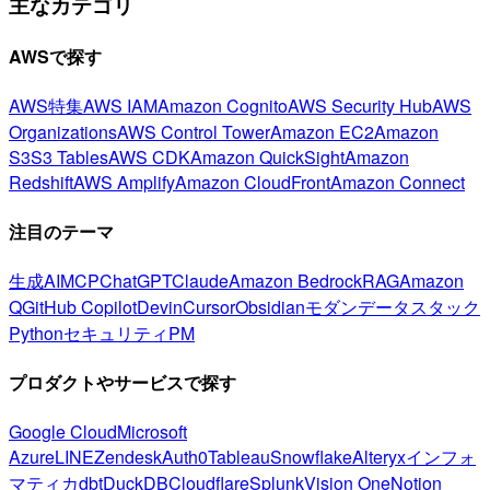
主なカテゴリ
AWSで探す
AWS特集
AWS IAM
Amazon Cognito
AWS Security Hub
AWS
Organizations
AWS Control Tower
Amazon EC2
Amazon
S3
S3 Tables
AWS CDK
Amazon QuickSight
Amazon
Redshift
AWS Amplify
Amazon CloudFront
Amazon Connect
注目のテーマ
生成AI
MCP
ChatGPT
Claude
Amazon Bedrock
RAG
Amazon
Q
GitHub Copilot
Devin
Cursor
Obsidian
モダンデータスタック
Python
セキュリティ
PM
プロダクトやサービスで探す
Google Cloud
Microsoft
Azure
LINE
Zendesk
Auth0
Tableau
Snowflake
Alteryx
インフォ
マティカ
dbt
DuckDB
Cloudflare
Splunk
Vision One
Notion