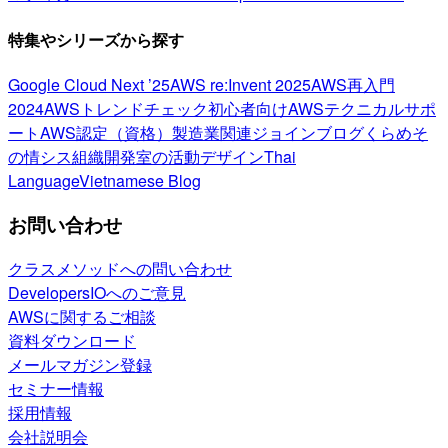
特集やシリーズから探す
Google Cloud Next ’25
AWS re:Invent 2025
AWS再入門
2024
AWSトレンドチェック
初心者向け
AWSテクニカルサポ
ート
AWS認定（資格）
製造業関連
ジョインブログ
くらめそ
の情シス
組織開発室の活動
デザイン
Thai
Language
Vietnamese Blog
お問い合わせ
クラスメソッドへの問い合わせ
DevelopersIOへのご意見
AWSに関するご相談
資料ダウンロード
メールマガジン登録
セミナー情報
採用情報
会社説明会