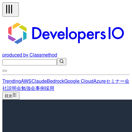
produced by Classmethod
Trending
AWS
Claude
Bedrock
Google Cloud
Azure
セミナー
会
社説明会
勉強会
事例
採用
目次