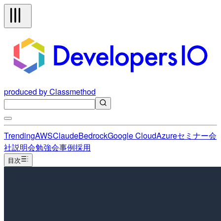
produced by Classmethod
Trending
AWS
Claude
Bedrock
Google Cloud
Azure
セミナー
会
社説明会
勉強会
事例
採用
目次