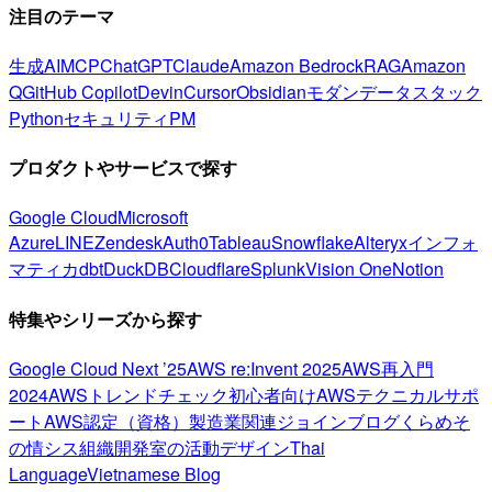
注目のテーマ
生成AI
MCP
ChatGPT
Claude
Amazon Bedrock
RAG
Amazon
Q
GitHub Copilot
Devin
Cursor
Obsidian
モダンデータスタック
Python
セキュリティ
PM
プロダクトやサービスで探す
Google Cloud
Microsoft
Azure
LINE
Zendesk
Auth0
Tableau
Snowflake
Alteryx
インフォ
マティカ
dbt
DuckDB
Cloudflare
Splunk
Vision One
Notion
特集やシリーズから探す
Google Cloud Next ’25
AWS re:Invent 2025
AWS再入門
2024
AWSトレンドチェック
初心者向け
AWSテクニカルサポ
ート
AWS認定（資格）
製造業関連
ジョインブログ
くらめそ
の情シス
組織開発室の活動
デザイン
Thai
Language
Vietnamese Blog