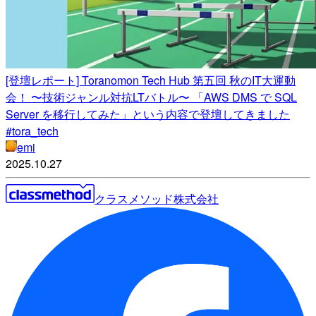
[登壇レポート] Toranomon Tech Hub 第五回 秋のIT大運動
会！ 〜技術ジャンル対抗LTバトル〜 「AWS DMS で SQL
Server を移行してみた」という内容で登壇してきました
#tora_tech
emi
2025.10.27
クラスメソッド株式会社