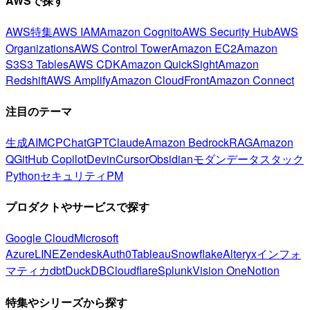
AWSで探す
AWS特集
AWS IAM
Amazon Cognito
AWS Security Hub
AWS
Organizations
AWS Control Tower
Amazon EC2
Amazon
S3
S3 Tables
AWS CDK
Amazon QuickSight
Amazon
Redshift
AWS Amplify
Amazon CloudFront
Amazon Connect
注目のテーマ
生成AI
MCP
ChatGPT
Claude
Amazon Bedrock
RAG
Amazon
Q
GitHub Copilot
Devin
Cursor
Obsidian
モダンデータスタック
Python
セキュリティ
PM
プロダクトやサービスで探す
Google Cloud
Microsoft
Azure
LINE
Zendesk
Auth0
Tableau
Snowflake
Alteryx
インフォ
マティカ
dbt
DuckDB
Cloudflare
Splunk
Vision One
Notion
特集やシリーズから探す