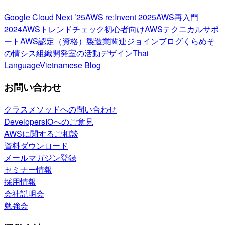
Google Cloud Next ’25
AWS re:Invent 2025
AWS再入門
2024
AWSトレンドチェック
初心者向け
AWSテクニカルサポ
ート
AWS認定（資格）
製造業関連
ジョインブログ
くらめそ
の情シス
組織開発室の活動
デザイン
Thai
Language
Vietnamese Blog
お問い合わせ
クラスメソッドへの問い合わせ
DevelopersIOへのご意見
AWSに関するご相談
資料ダウンロード
メールマガジン登録
セミナー情報
採用情報
会社説明会
勉強会