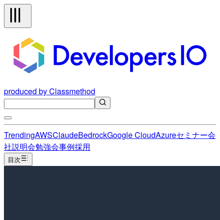
produced by Classmethod
Trending
AWS
Claude
Bedrock
Google Cloud
Azure
セミナー
会
社説明会
勉強会
事例
採用
目次