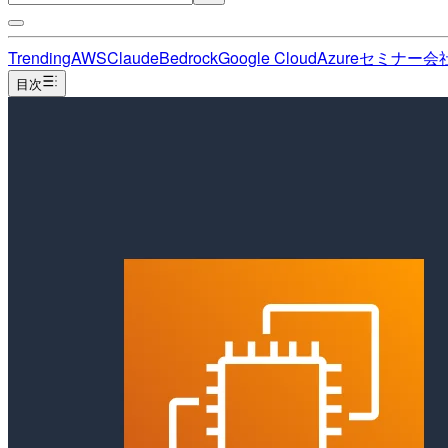
Trending
AWS
Claude
Bedrock
Google Cloud
Azure
セミナー
会
目次