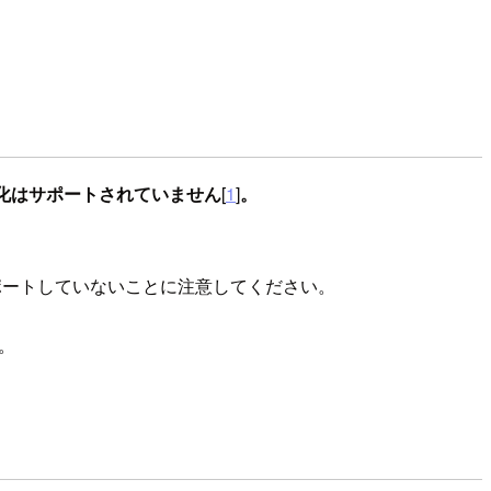
の無効化はサポートされていません
[
1
]
。
効化をサポートしていないことに注意してください。
い。