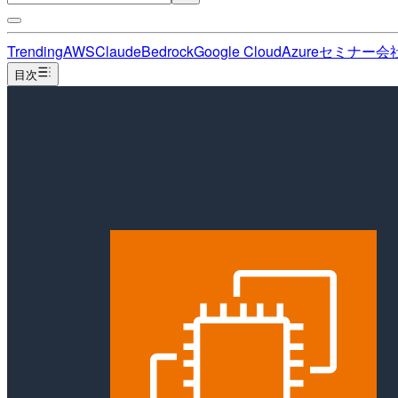
Trending
AWS
Claude
Bedrock
Google Cloud
Azure
セミナー
会
目次