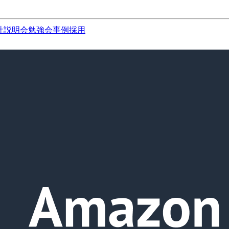
社説明会
勉強会
事例
採用